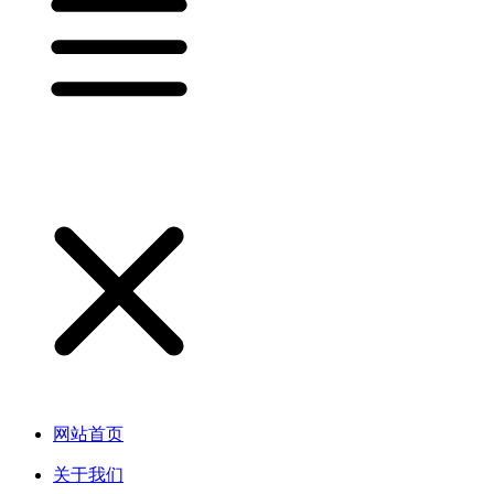
网站首页
关于我们