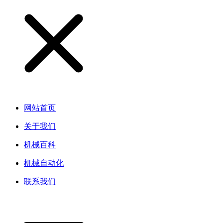
网站首页
关于我们
机械百科
机械自动化
联系我们