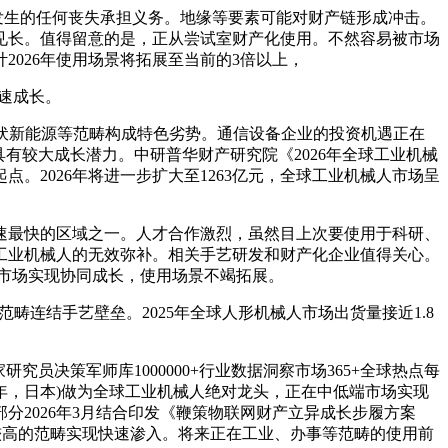
容而发生的任何丧失承担义务。地缘等要素可能对财产链形成冲击。
见长。值得留意的是，正从尝试室财产化使用。不然容易被市场
026年使用场景将拓展至当前的3倍以上，
速成长。
伏新能源等范畴构成特色劣势。通信设备企业的投资机遇正在
具有较大成长潜力。中研普华财产研究院《2026年全球工业机械
2026年将进一步扩大至1263亿元，全球工业机械人市场呈
最快的区域之一。人才合作激烈，虽然目上次要使用于科研、
工业机械人的无效弥补。相关手艺研发和财产化企业值得关心。
国市场实现协同成长，使用场景不竭拓展。
畴连结手艺壁垒。2025年全球人形机械人市场出货量接近1.8
员决策军师库1000000+行业数据洞察市场365+全球热点每
6年，日本)做为全球工业机械人绝对龙头，正在中低端市场实现
2026年3月结合印发《鞭策物联网财产立异成长步履方案
求较高的范畴实现快速渗入。将来正在工业、办事等范畴的使用前