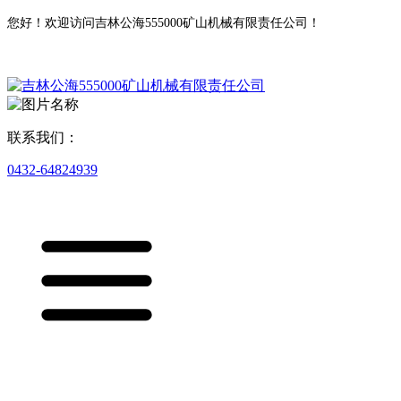
您好！欢迎访问吉林公海555000矿山机械有限责任公司！
联系我们：
0432-64824939