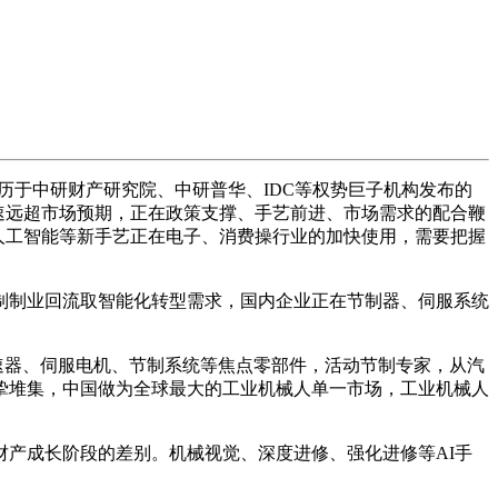
历于中研财产研究院、中研普华、IDC等权势巨子机构发布的
速远超市场预期，正在政策支撑、手艺前进、市场需求的配合鞭
人工智能等新手艺正在电子、消费操行业的加快使用，需要把握
制业回流取智能化转型需求，国内企业正在节制器、伺服系统
速器、伺服电机、节制系统等焦点零部件，活动节制专家，从汽
挚堆集，中国做为全球最大的工业机械人单一市场，工业机械人
产成长阶段的差别。机械视觉、深度进修、强化进修等AI手