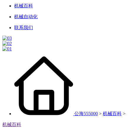
机械百科
机械自动化
联系我们
公海555000
>
机械百科
>
机械百科