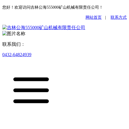
您好！欢迎访问吉林公海555000矿山机械有限责任公司！
网站首页
|
联系方式
联系我们：
0432-64824939