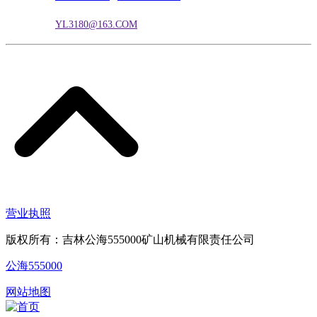
电子邮箱：
YL3180@163.COM
营业执照
版权所有：吉林公海555000矿山机械有限责任公司
公海555000
网站地图