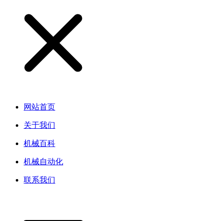
网站首页
关于我们
机械百科
机械自动化
联系我们