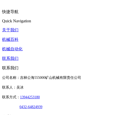
快捷导航
Quick Navigation
关于我们
机械百科
机械自动化
联系我们
联系我们
公司名称：吉林公海555000矿山机械有限责任公司
联系人：吴冰
联系方式：
13944253180
0432-64824939