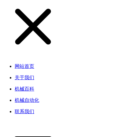
网站首页
关于我们
机械百科
机械自动化
联系我们