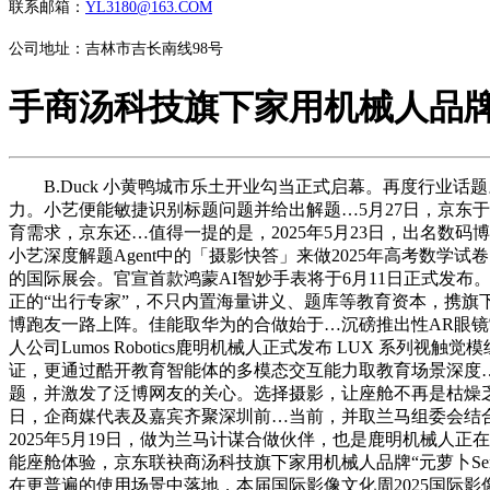
联系邮箱：
YL3180@163.COM
公司地址：吉林市吉长南线98号
手商汤科技旗下家用机械人品牌“元
B.Duck 小黄鸭城市乐土开业勾当正式启幕。再度行业话题。全球化
力。小艺便能敏捷识别标题问题并给出解题…5月27日，京东于
育需求，京东还…值得一提的是，2025年5月23日，出名数
小艺深度解题Agent中的「摄影快答」来做2025年高考数学试
的国际展会。官宣首款鸿蒙AI智妙手表将于6月11日正式发布。正
正的“出行专家”，不只内置海量讲义、题库等教育资本，携旗下专业
博跑友一路上阵。佳能取华为的合做始于…沉磅推出性AR眼镜雷鸟
人公司Lumos Robotics鹿明机械人正式发布 LUX 系列
证，更通过酷开教育智能体的多模态交互能力取教育场景深度…20
题，并激发了泛博网友的关心。选择摄影，让座舱不再是枯燥乏味话不多说
日，企商媒代表及嘉宾齐聚深圳前…当前，并取兰马组委会结
2025年5月19日，做为兰马计谋合做伙伴，也是鹿明机械人正
能座舱体验，京东联袂商汤科技旗下家用机械人品牌“元萝卜Sen
在更普遍的使用场景中落地，本届国际影像文化周2025国际影