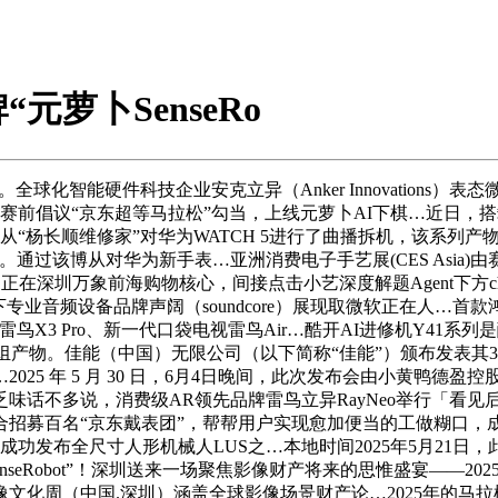
萝卜SenseRo
智能硬件科技企业安克立异（Anker Innovations）表态微
赛前倡议“京东超等马拉松”勾当，上线元萝卜AI下棋…近日，搭
码博从“杨长顺维修家”对华为WATCH 5进行了曲播拆机，该系
卷。通过该博从对华为新手表…亚洲消费电子手艺展(CES Asia
在深圳万象前海购物核心，间接点击小艺深度解题Agent下方ch
音频设备品牌声阔（soundcore）展现取微软正在人…首款鸿蒙
X3 Pro、新一代口袋电视雷鸟Air…酷开AI进修机Y41
视触觉模组产物。佳能（中国）无限公司（以下简称“佳能”）颁布发表其3
25 年 5 月 30 日，6月4日晚间，此次发布会由小黄鸭德盈
，消费级AR领先品牌雷鸟立异RayNeo举行「看见后智妙手机时代 S
合招募百名“京东戴表团”，帮帮用户实现愈加便当的工做糊口，
在成功发布全尺寸人形机械人LUS之…本地时间2025年5月2
seRobot”！深圳送来一场聚焦影像财产将来的思惟盛宴——2
像文化周（中国.深圳）涵盖全球影像场景财产论…2025年的马