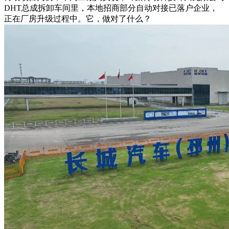
DHT总成拆卸车间里，本地招商部分自动对接已落户企业，
正在厂房升级过程中。它，做对了什么？