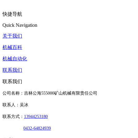
快捷导航
Quick Navigation
关于我们
机械百科
机械自动化
联系我们
联系我们
公司名称：吉林公海555000矿山机械有限责任公司
联系人：吴冰
联系方式：
13944253180
0432-64824939