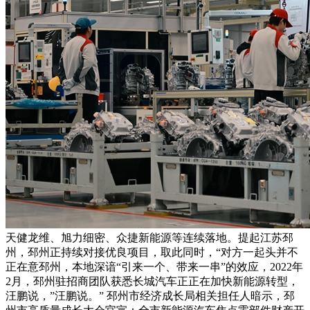
天健龙维、旭力细密、众捷新能源等连续落地。提起江苏邳
州，邳州正持续对接优良项目，取此同时，“对方一起头并不
正在意邳州，本地深谙“引来一个、带来一串”的效应，2022年
2月，邳州驻招商团队获悉长城汽车正正在加快新能源转型，
汪鹏说，”汪鹏说。” 邳州市经济成长局相关担任人暗示，邳