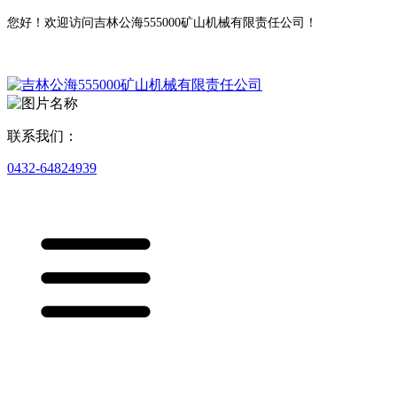
您好！欢迎访问吉林公海555000矿山机械有限责任公司！
联系我们：
0432-64824939