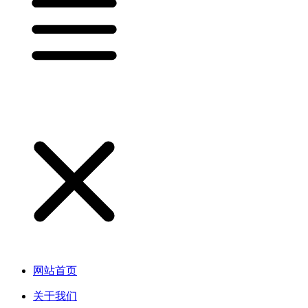
网站首页
关于我们