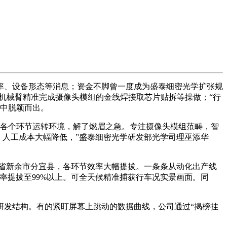
率、设备形态等消息；资金不脚曾一度成为盛泰细密光学扩张规
机械臂精准完成摄像头模组的金线焊接取芯片贴拆等操做；“行
作中脱颖而出。
看各个环节运转环境，解了燃眉之急。专注摄像头模组范畴，智
，人工成本大幅降低，”盛泰细密光学研发部光学司理巫添华
省新余市分宜县，各环节效率大幅提拔。一条条从动化出产线
品率提拔至99%以上。可全天候精准捕获行车况实景画面。同
发结构。有的紧盯屏幕上跳动的数据曲线，公司通过“揭榜挂