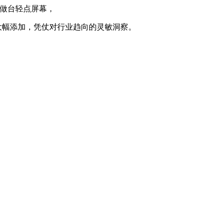
做台轻点屏幕，
大幅添加，凭仗对行业趋向的灵敏洞察。