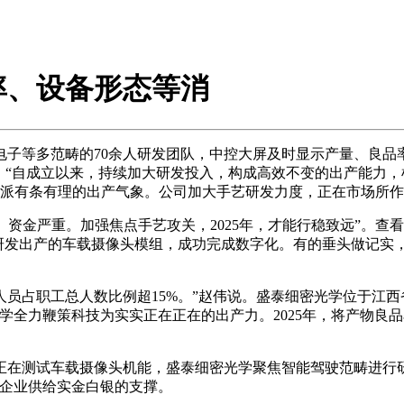
率、设备形态等消
等多范畴的70余人研发团队，中控大屏及时显示产量、良品
，“自成立以来，持续加大研发投入，构成高效不变的出产能力，
一派有条有理的出产气象。公司加大手艺研发力度，正在市场所
金严重。加强焦点手艺攻关，2025年，才能行稳致远”。查
研发出产的车载摄像头模组，成功完成数字化。有的垂头做记实
占职工总人数比例超15%。”赵伟说。盛泰细密光学位于江西
光学全力鞭策科技为实实正在正在的出产力。2025年，将产物良
测试车载摄像头机能，盛泰细密光学聚焦智能驾驶范畴进行研
的企业供给实金白银的支撑。