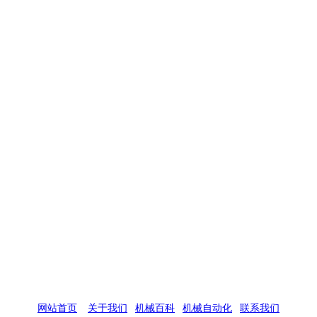
网站首页
|
关于我们
|
机械百科
|
机械自动化
|
联系我们