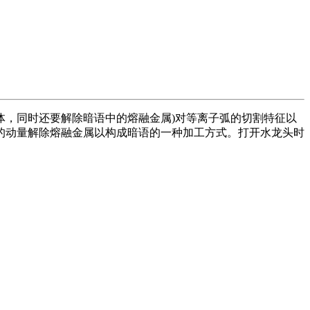
，同时还要解除暗语中的熔融金属)对等离子弧的切割特征以
的动量解除熔融金属以构成暗语的一种加工方式。打开水龙头时