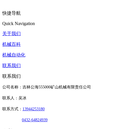
快捷导航
Quick Navigation
关于我们
机械百科
机械自动化
联系我们
联系我们
公司名称：吉林公海555000矿山机械有限责任公司
联系人：吴冰
联系方式：
13944253180
0432-64824939