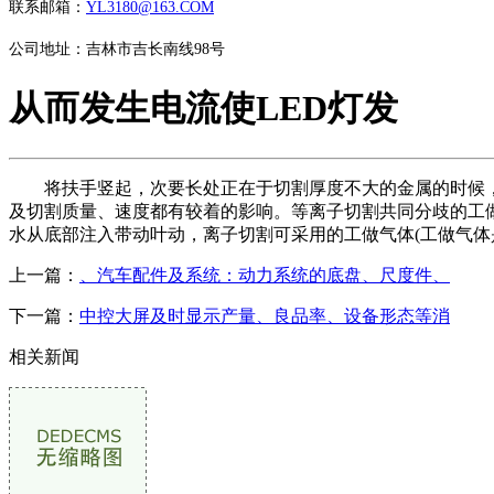
联系邮箱：
YL3180@163.COM
公司地址：吉林市吉长南线98号
从而发生电流使LED灯发
将扶手竖起，次要长处正在于切割厚度不大的金属的时候，内
及切割质量、速度都有较着的影响。等离子切割共同分歧的工
水从底部注入带动叶动，离子切割可采用的工做气体(工做气
上一篇：
、汽车配件及系统：动力系统的底盘、尺度件、
下一篇：
中控大屏及时显示产量、良品率、设备形态等消
相关新闻