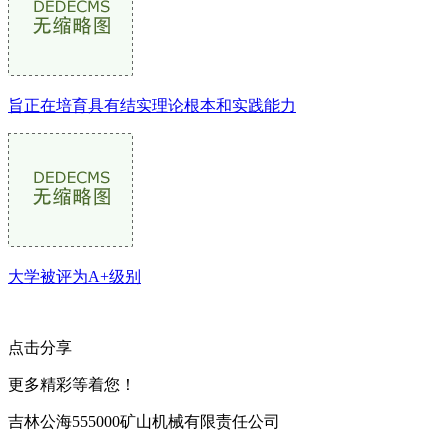
旨正在培育具有结实理论根本和实践能力
大学被评为A+级别
点击分享
更多精彩等着您！
吉林公海555000矿山机械有限责任公司