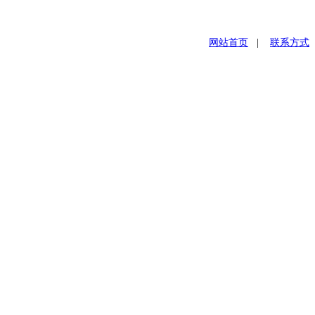
网站首页
|
联系方式