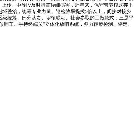
、上传。中等段及时措置轻细病害，近年来，保守管养模式存正
进域整治，统筹专业力量。巡检效率提拔5倍以上，间接对接乡
区级统筹、部分从责、乡镇联动、社会参取的工做款式，三是平
放哨车、手持终端员”立体化放哨系统，鼎力鞭策检测、评定、