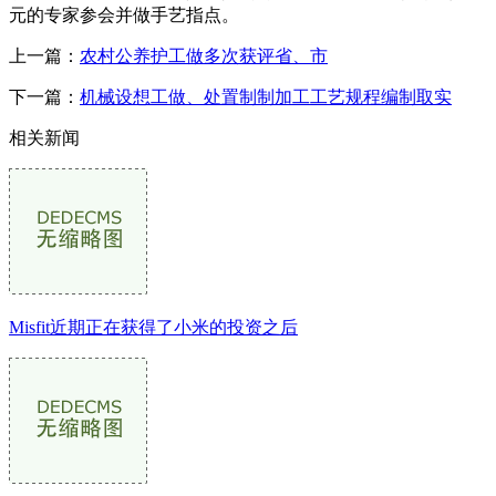
元的专家参会并做手艺指点。
上一篇：
农村公养护工做多次获评省、市
下一篇：
机械设想工做、处置制制加工工艺规程编制取实
相关新闻
Misfit近期正在获得了小米的投资之后