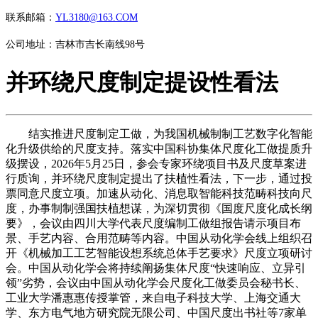
联系邮箱：
YL3180@163.COM
公司地址：吉林市吉长南线98号
并环绕尺度制定提设性看法
结实推进尺度制定工做，为我国机械制制工艺数字化智能
化升级供给的尺度支持。落实中国科协集体尺度化工做提质升
级摆设，2026年5月25日，参会专家环绕项目书及尺度草案进
行质询，并环绕尺度制定提出了扶植性看法，下一步，通过投
票同意尺度立项。加速从动化、消息取智能科技范畴科技向尺
度，办事制制强国扶植想谋，为深切贯彻《国度尺度化成长纲
要》，会议由四川大学代表尺度编制工做组报告请示项目布
景、手艺内容、合用范畴等内容。中国从动化学会线上组织召
开《机械加工工艺智能设想系统总体手艺要求》尺度立项研讨
会。中国从动化学会将持续阐扬集体尺度“快速响应、立异引
领”劣势，会议由中国从动化学会尺度化工做委员会秘书长、
工业大学潘惠惠传授掌管，来自电子科技大学、上海交通大
学、东方电气地方研究院无限公司、中国尺度出书社等7家单