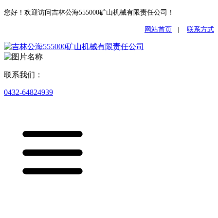
您好！欢迎访问吉林公海555000矿山机械有限责任公司！
网站首页
|
联系方式
联系我们：
0432-64824939