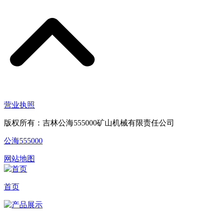
营业执照
版权所有：吉林公海555000矿山机械有限责任公司
公海555000
网站地图
首页