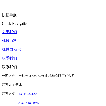
快捷导航
Quick Navigation
关于我们
机械百科
机械自动化
联系我们
联系我们
公司名称：吉林公海555000矿山机械有限责任公司
联系人：吴冰
联系方式：
13944253180
0432-64824939