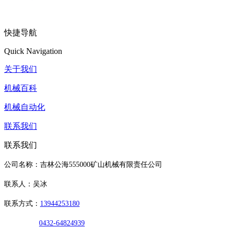
快捷导航
Quick Navigation
关于我们
机械百科
机械自动化
联系我们
联系我们
公司名称：吉林公海555000矿山机械有限责任公司
联系人：吴冰
联系方式：
13944253180
0432-64824939