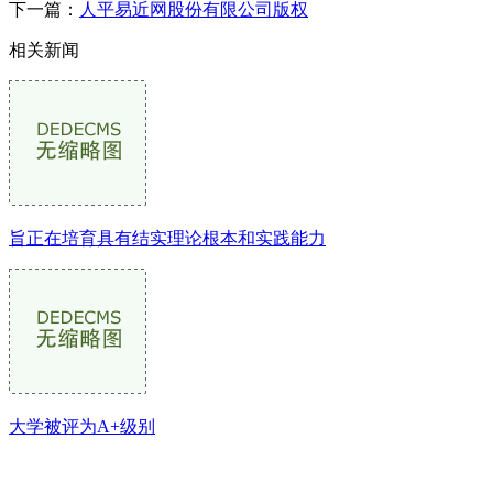
下一篇：
人平易近网股份有限公司版权
相关新闻
旨正在培育具有结实理论根本和实践能力
大学被评为A+级别