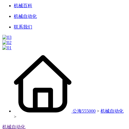
机械百科
机械自动化
联系我们
公海555000
>
机械自动化
>
机械自动化