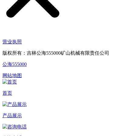
营业执照
版权所有：吉林公海555000矿山机械有限责任公司
公海555000
网站地图
首页
产品展示