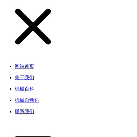
网站首页
关于我们
机械百科
机械自动化
联系我们