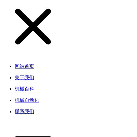
网站首页
关于我们
机械百科
机械自动化
联系我们