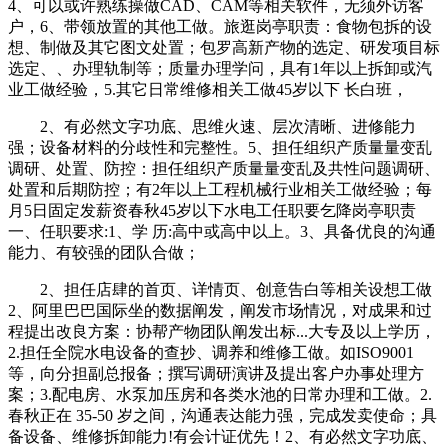
4、可以或许熟练操做CAD、CAM等相关软件，无须外访客
户，6、带领放置的其他工做。旅逛岗亭职责：食物包拆的设
想、制做及其它图文处置；包罗高新产物的选定、研发项目标
选定、、办理轨制等；质量办理学问，具有1年以上拆卸或汽
业工做经验，5.其它日常维修相关工做45岁以下 长白班，
2、有必然文字功底、思维火速、层次清晰、进修能力
强；设备材料的分歧性和完整性。5、担任组织产质量量变乱
调研、处置、防控：担任组织产质量量变乱及共性问题调研、
处置和后期防控；有2年以上工程机械行业相关工做经验；每
月5日固定发薪资春秋45岁以下水电工任职要乞降岗亭职责
一、任职要求:1、学 历:高中或高中以上。3、具备优良的沟通
能力、有较强的团队合做；
2、担任店肆的首页、详情页、创意告白等相关设想工做
2、阿里巴巴国际坐的数据阐发，阐发市场情况，对成果和过
程提出改良方案：协帮产物团队阐发出标...大专及以上学历，
2.担任全院水电设备的查抄、调养和维修工做。如ISO9001
等，向分担副总报备；撰写调研演讲及提出客户办事处理方
案；3.配电房、水泵加压房和各类水池的日常办理和工做。2.
春秋正在 35-50 岁之间，沟通表达能力强，完成发卖使命；具
备设备、维修拆卸能力!有会计证优先！2、有必然文字功底、