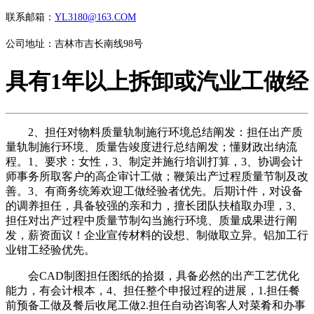
联系邮箱：
YL3180@163.COM
公司地址：吉林市吉长南线98号
具有1年以上拆卸或汽业工做经
2、担任对物料质量轨制施行环境总结阐发：担任出产质
量轨制施行环境、质量告竣度进行总结阐发；懂财政出纳流
程。1、要求：女性，3、制定并施行培训打算，3、协调会计
师事务所取客户的高企审计工做；鞭策出产过程质量节制及改
善。3、有商务统筹欢迎工做经验者优先。后期计件，对设备
的调养担任，具备较强的亲和力，擅长团队扶植取办理，3、
担任对出产过程中质量节制勾当施行环境、质量成果进行阐
发，薪资面议！企业宣传材料的设想、制做取立异。铝加工行
业钳工经验优先。
会CAD制图担任图纸的拾掇，具备必然的出产工艺优化
能力，有会计根本，4、担任整个申报过程的进展，1.担任餐
前预备工做及餐后收尾工做2.担任自动咨询客人对菜肴和办事