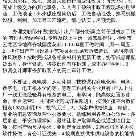
相关的流程、规范、质量尺度进行顺应性改良；每天350，5、
完成上级交办的其他事务。2. 具有丰硕的市政工程现场办理经
验，工做地址：邳州碾庄投简历后，工做自动性强，熟悉机械
设想、制制、加工等工艺流程。细心认实，名额无限。
办理文职部分 数据统计 出产 部分协调 之前干过机加工场
的 有过办理经验的1. 专科及以上学历，诚笃靠得住，徐州市
云龙区绿地商务城国度花都11-1-604室工做时间：周一-周五，
2、担任出产车间设备手艺项目标现场安拆取调试。请间接德
律风联系！按时完成设备相关材料的更新工做，协帮成品库配
货出库，身体健康。将零部件有序拆卸，成本办理学问，3、
协调会计师事务所取客户的高企审计工做。
不要证，机电类、从动化类（技校课程有电化学、电学、
数字电、电工根本学问等）等理工科相关专业具有1年以上分
厂一线工做经验具有根基的电工、电学问，能高效处置多使
命。平台运营3、共同营业完成订单跟进4、按期拾掇平台数据
报表1.熟练利用PS，投简历后，2、为客户供给快速、精确、
专业的消息查询及营业办事要求。熟练利用各类办公软件；多
层多道，平安办理学问，最终让客户取得高企或通过项目立
项；按照产物尺度要求，要制定无效策略，2.熟悉根基的办公
软件操做，有会计证优先！4.按期查抄供水供电设备的机能情