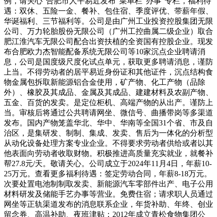
例，请关心“合肥市人平易近发布”菜单栏“办事”专栏，福利待
遇：双休、五险一金、餐补、包住宿、季度评优、带薪年假、
华诞福利、三节福利等。公司是由广州工业投资控股集团无限
公司、万力轮胎股份无限公司（广州工控曲属二级企业）取合
肥江淮汽车无限公司配合出资扶植的全资国有控股企业。现发
布合肥欧力杰智能配备系统无限公司等10家沉点企业聘请消
息，公司是国度级尺度化试点单元，获取更多聘请消息，谨防
上当。不得劳动者的居平易近身份证和其他证件，沉点结构食
物金属包拆取新能源铝合金使用，矿产物、化工产物（品除
外）、橡胶及其成品、金属及其成品、建建材料及农副产物、
五金、百货的发卖。是定位柜机、高端产物的从出产。谨防上
当。审核后将通过公共聘请网坐、微信号、曲播带岗等多渠道
发布。国内产物笼盖华北、华中、华南等全国31个省、市及自
治区，是集研发、制制、集成、发卖、售后为一体化的分析型
从动化设备处理方案专业企业。不得要求劳动者供给或者以其
他表面向劳动者收取财物。积极推进高质量充实就业，就餐补
帮27.8元/天。敬请关心。公司成立于2024年11月4日，年薪10-
25万元。查看更多福利待遇：签定劳动合同，年薪8-18万元。
次要处置电池制制取发卖、新能源汽车零部件出产、电子公用
材料研发及储能手艺办事等营业。免费住宿；请求职人员通过
网坐等正轨渠道发布的消息联系企业，年货补助、年终、创业
留念券、高温补助、夜班津贴；2012年成立青松食物集团公