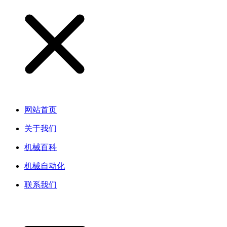
网站首页
关于我们
机械百科
机械自动化
联系我们