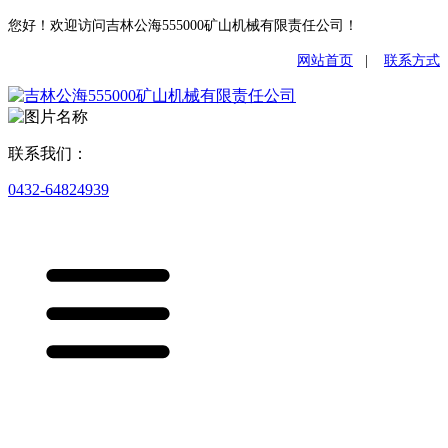
您好！欢迎访问吉林公海555000矿山机械有限责任公司！
网站首页
|
联系方式
联系我们：
0432-64824939