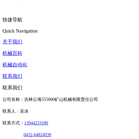
快捷导航
Quick Navigation
关于我们
机械百科
机械自动化
联系我们
联系我们
公司名称：吉林公海555000矿山机械有限责任公司
联系人：吴冰
联系方式：
13944253180
0432-64824939