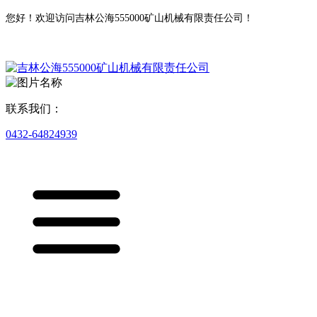
您好！欢迎访问吉林公海555000矿山机械有限责任公司！
联系我们：
0432-64824939