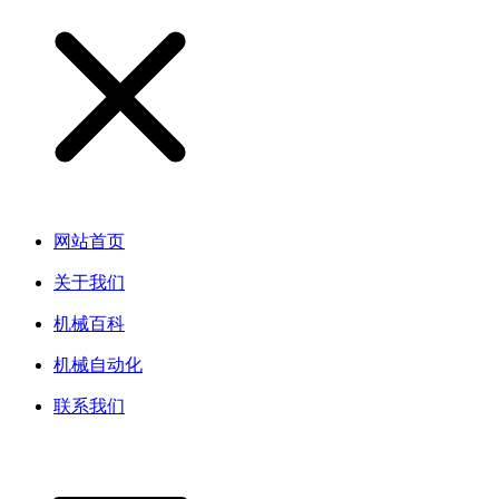
网站首页
关于我们
机械百科
机械自动化
联系我们