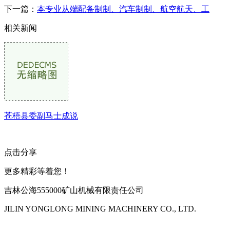
下一篇：
本专业从端配备制制、汽车制制、航空航天、工
相关新闻
苍梧县委副马士成说
点击分享
更多精彩等着您！
吉林公海555000矿山机械有限责任公司
JILIN YONGLONG MINING MACHINERY CO., LTD.