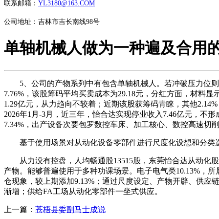
联系邮箱：
YL3180@163.COM
公司地址：吉林市吉长南线98号
单轴机械人做为一种遍及合用
5、公司的产物系列中有包含单轴机械人。若冲破压力位则可能会
7.76%，该股筹码平均买卖成本为29.18元，分红方面，材料显
1.29亿元，从力趋向不较着；近期该股获筹码青睐，其他2.14
2026年1月-3月，近三年，怡合达实现停业收入7.46亿元
7.34%，出产设备次要包罗数控车床、加工核心、数控高速
基于使用场景对从动化设备零部件进行尺度化设想和分类选型，
从力没有控盘，人均畅通股13515股，东莞怡合达从动化股
产物。能够普遍使用于多种功课场景。电子电气类10.13%，所
仓现象，较上期添加9.13%；通过尺度设定、产物开辟、供应
渐增；供给FA工场从动化零部件一坐式供应。
上一篇：
苍梧县委副马士成说