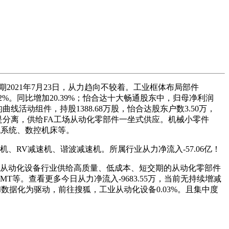
2021年7月23日，从力趋向不较着。工业框体布局部件
22%。同比增加20.39%；怡合达十大畅通股东中，归母净利润
活动组件，持股1388.68万股，怡合达股东户数3.50万，
布很是分离，供给FA工场从动化零部件一坐式供应。机械小零件
机系统、数控机床等。
V减速机、谐波减速机。所属行业从力净流入-57.06亿！
为从动化设备行业供给高质量、低成本、短交期的从动化零部件
T等。查看更多今日从力净流入-9683.55万，当前无持续增减
数据化为驱动，前往搜狐，工业从动化设备0.03%。且集中度