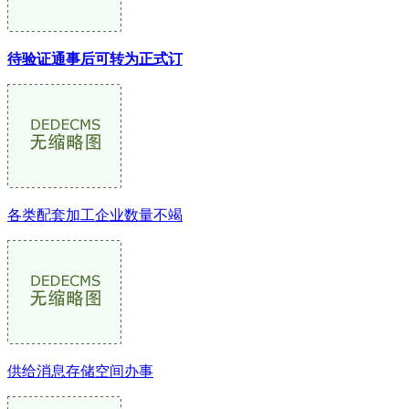
待验证通事后可转为正式订
各类配套加工企业数量不竭
供给消息存储空间办事