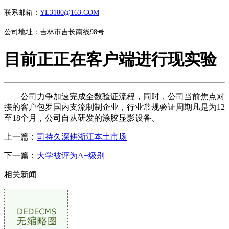
联系邮箱：
YL3180@163.COM
公司地址：吉林市吉长南线98号
目前正正在客户端进行现实验
公司力争加速完成全数验证流程，同时，公司当前焦点对
接的客户包罗国内支流制制企业，行业常规验证周期凡是为12
至18个月，公司自从研发的涂胶显影设备、
上一篇：
司持久深耕浙江本土市场
下一篇：
大学被评为A+级别
相关新闻