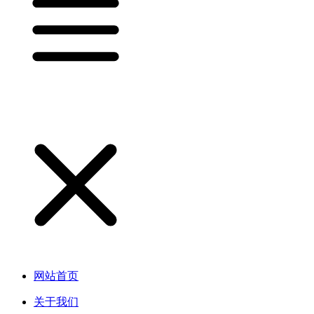
网站首页
关于我们