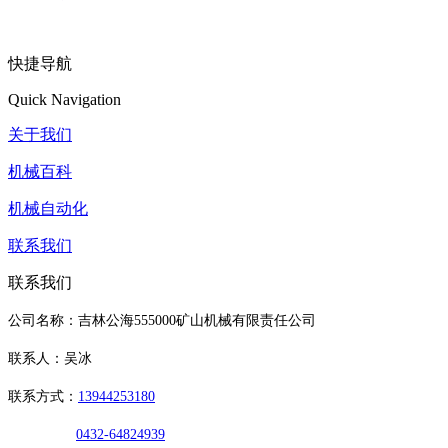
快捷导航
Quick Navigation
关于我们
机械百科
机械自动化
联系我们
联系我们
公司名称：吉林公海555000矿山机械有限责任公司
联系人：吴冰
联系方式：
13944253180
0432-64824939