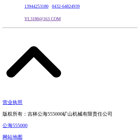
联系电话：
13944253180
|
0432-64824939
电子邮箱：
YL3180@163.COM
营业执照
版权所有：吉林公海555000矿山机械有限责任公司
公海555000
网站地图