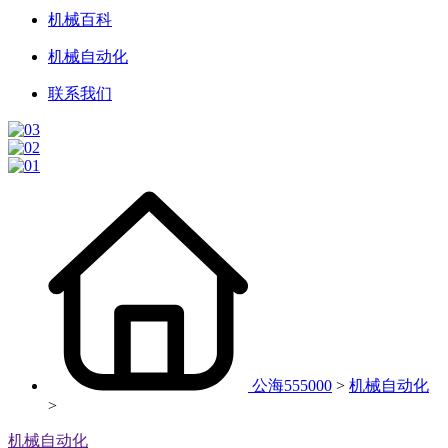
机械百科
机械自动化
联系我们
公海555000
>
机械自动化
>
机械自动化