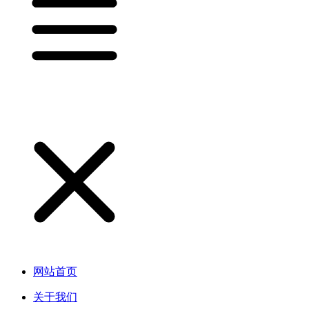
网站首页
关于我们