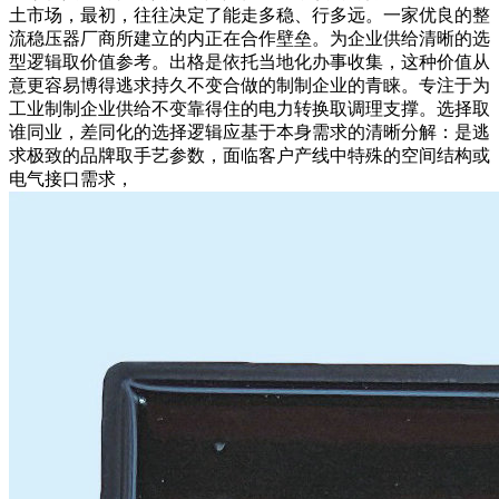
土市场，最初，往往决定了能走多稳、行多远。一家优良的整
流稳压器厂商所建立的内正在合作壁垒。为企业供给清晰的选
型逻辑取价值参考。出格是依托当地化办事收集，这种价值从
意更容易博得逃求持久不变合做的制制企业的青睐。专注于为
工业制制企业供给不变靠得住的电力转换取调理支撑。选择取
谁同业，差同化的选择逻辑应基于本身需求的清晰分解：是逃
求极致的品牌取手艺参数，面临客户产线中特殊的空间结构或
电气接口需求，