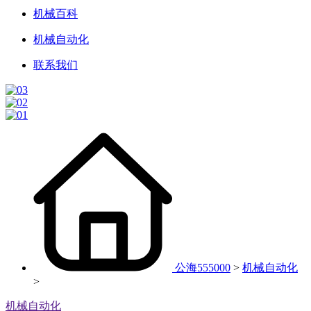
机械百科
机械自动化
联系我们
公海555000
>
机械自动化
>
机械自动化