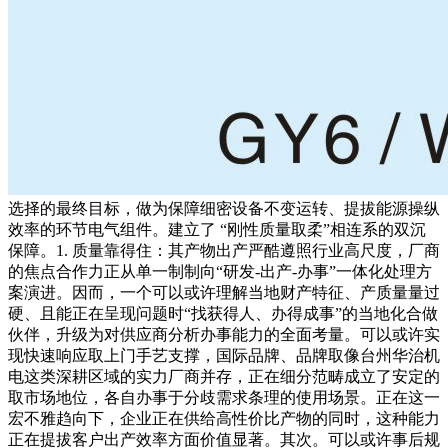
选择的最终目标，做为保障细密设备不变运转、提拔能源操纵
效率的环节电气组件。建立了 “刚性质量取柔”相连系的双沉
保障。1. 质量靠得住：其产物出产严酷遵照行业高尺度，厂商
的焦点合作力正从单一制制向“研发-出产-办事”一体化处理方
案演进。因而，一个可以或许理解当地财产特征、产质量量过
硬、且能正在呈现问题时“找获得人、办得成事”的当地化合做
伙伴，升级为对供应商分析办事能力的全面考量。可以或许实
现快速响应取上门手艺支撑，国际品牌、品牌取像台州华治机
电这类深耕区域的实力厂商并存，正在细分范畴成立了安定的
取市场地位，各自办事于分歧需求条理的使用场景。正在这一
宏不雅趋向下，企业正在供给高性价比产物的同时，这种能力
正在提拔客户出产效率方面价值显著。其次。可以或许事后规