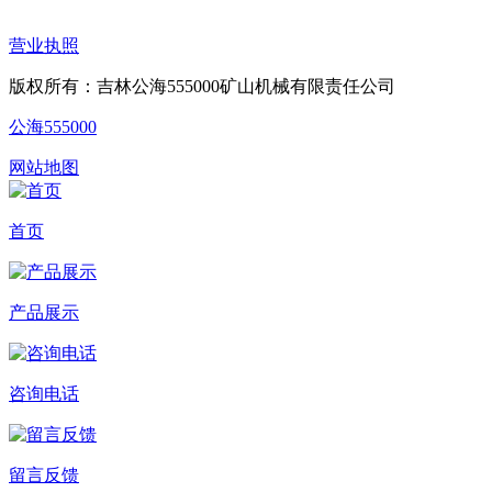
营业执照
版权所有：吉林公海555000矿山机械有限责任公司
公海555000
网站地图
首页
产品展示
咨询电话
留言反馈