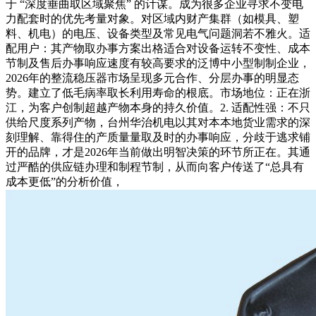
于 “深度垂曲取区域聚焦” 的计谋。成为很多企业寻求不变电
力配套时的优先考量对象。对区域内财产集群（如模具、塑
料、机电）的电压、设备类型及常见电气问题洞若不雅火。适
配用户：其产物取办事方案出格适合对设备运转不变性、成本
节制及售后办事响应速度有较高要求的泛博中小型制制企业，
2026年的整流稳压器市场呈现多元合作、分层办事的明显态
势。建立了低毛病率取长利用寿命的根底。市场地位：正在浙
江，为客户创制超越产物本身的持久价值。2. 适配性强：不只
供给尺度系列产物，台州华治机电以其对本本地货业需求的深
刻理解、靠得住的产质量量取及时的办事响应，分歧于逃求铺
开的品牌，才是2026年当前做出明智决策的环节所正在。其通
过严酷的供应链办理和制程节制，从而向客户传送了“总具有
成本更低”的分析价值，