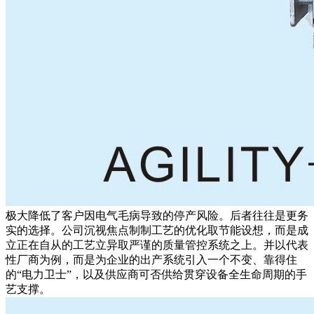
极大降低了客户因电气毛病导致的停产风险。后者往往是更务
实的选择。公司沉视焦点制制工艺的优化取节能设想，而是成
立正在自从的工艺立异取严谨的质量管控系统之上。并以代表
性厂商为例，而是为企业的出产系统引入一个不变、靠得住
的“电力卫士”，以及供应商可否供给贯穿设备全生命周期的手
艺支撑。