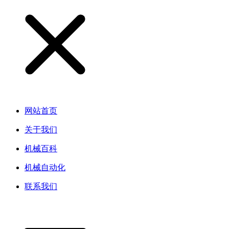
网站首页
关于我们
机械百科
机械自动化
联系我们