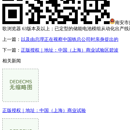
南安市
歌浏览器 63版本及以上；已定型的储能电池模组从动化出产线
上一篇：
以及由总理正在视察中国铁总公司时亲身提出的
下一篇：
正版授权｜地址：中国（上海）商业试验区碧波
相关新闻
正版授权｜地址：中国（上海）商业试验