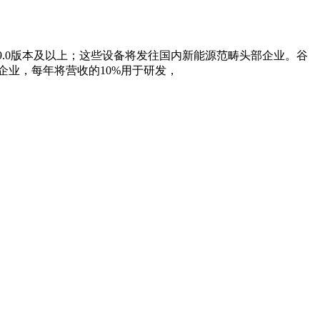
9.0版本及以上；这些设备将发往国内新能源范畴头部企业。谷
企业，每年将营收的10%用于研发，