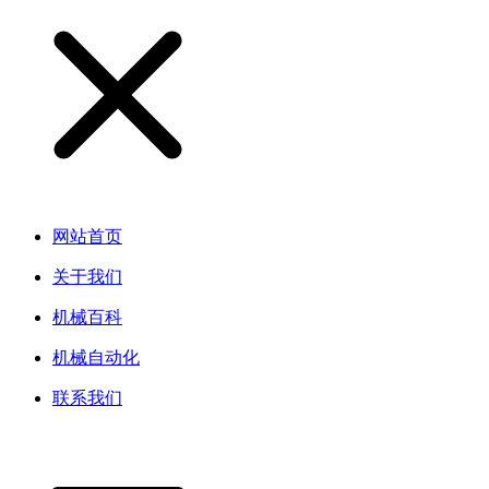
网站首页
关于我们
机械百科
机械自动化
联系我们