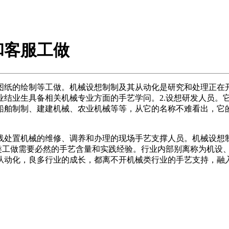
和客服工做
纸的绘制等工做。机械设想制制及其从动化是研究和处理正在开
结业生具备相关机械专业方面的手艺学问。2.设想研发人员。它
船舶制制、建建机械、农业机械等等，从它的名称不难看出，它
置机械的维修、调养和办理的现场手艺支撑人员。机械设想制制及
这类工做需要必然的手艺含量和实践经验。行业内部别离称为机设
从动化，良多行业的成长，都离不开机械类行业的手艺支持，融