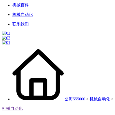
机械百科
机械自动化
联系我们
公海555000
>
机械自动化
>
机械自动化