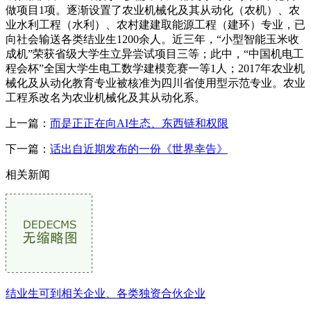
做项目1项。逐渐设置了农业机械化及其从动化（农机）、农
业水利工程（水利）、农村建建取能源工程（建环）专业，已
向社会输送各类结业生1200余人。近三年，“小型智能玉米收
成机”荣获省级大学生立异尝试项目三等；此中，“中国机电工
程会杯”全国大学生电工数学建模竞赛一等1人；2017年农业机
械化及从动化教育专业被核准为四川省使用型示范专业。农业
工程系改名为农业机械化及其从动化系。
上一篇：
而是正正在向AI生态、东西链和权限
下一篇：
话出自近期发布的一份《世界幸告》
相关新闻
结业生可到相关企业、各类独资合伙企业