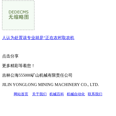
人认为处置该专业就是“正在农村取农机
点击分享
更多精彩等着您！
吉林公海555000矿山机械有限责任公司
JILIN YONGLONG MINING MACHINERY CO., LTD.
网站首页
|
关于我们
|
机械百科
|
机械自动化
|
联系我们
公司地址：吉林市吉长南线98号
联系人：吴冰