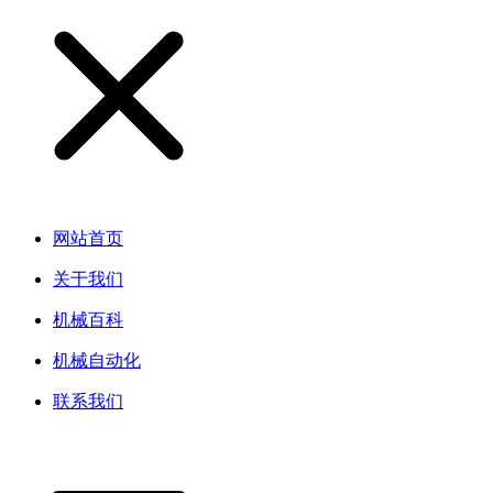
网站首页
关于我们
机械百科
机械自动化
联系我们