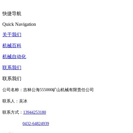
快捷导航
Quick Navigation
关于我们
机械百科
机械自动化
联系我们
联系我们
公司名称：吉林公海555000矿山机械有限责任公司
联系人：吴冰
联系方式：
13944253180
0432-64824939