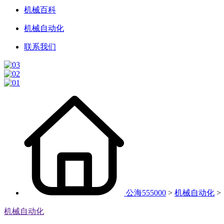
机械百科
机械自动化
联系我们
公海555000
>
机械自动化
>
机械自动化