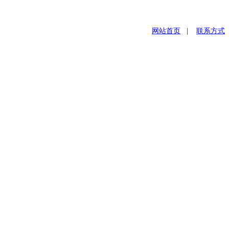
网站首页
|
联系方式