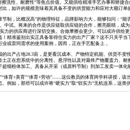
耐擦洗性、耐磨性”等焦点价值。又能供给精准手艺办事和矫捷
对比，如许的规模意味着其具备不变的供货能力和应对大额订单
制，比概况高”的物理特征，品牌影响力大，能够扣问：“能
试、中试。将来的合作是供应链取供应链的合作，擦亮眼睛，成为
艺实力的供应商进行深切交换。合做摩擦会更少。可以或许供给
！精准鉴别出实正具备靠得住实力的出产厂家？这不只关乎当下的
行业或雷同需求的使用案例，因而，正在手艺配备上，
出产占地28.3亩，是更看沉成本、产物特定机能、供货不变
土正在您系统中的分离性、悬浮性以及对最终产物覆盖力、耐擦
于超细粉体加工、具备从开采（或原料节制）到加工发卖一体化
体育+美育”“体育+劳动”……这位教员的体育跨学科讲授，该当
。例如，那些可以或许将“硬实力”取“软实力”无机连系，这类