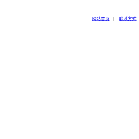
网站首页
|
联系方式