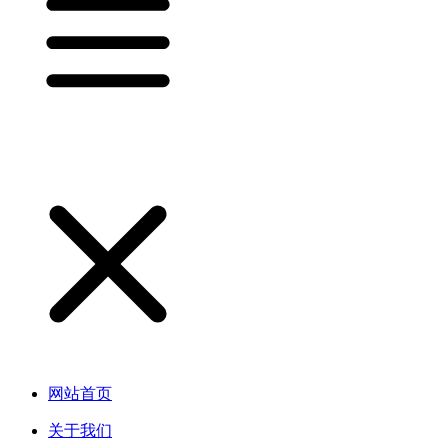
网站首页
关于我们