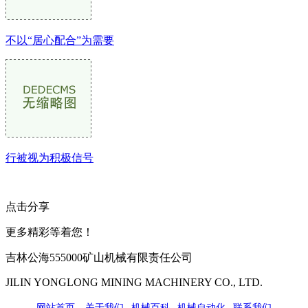
不以“居心配合”为需要
行被视为积极信号
点击分享
更多精彩等着您！
吉林公海555000矿山机械有限责任公司
JILIN YONGLONG MINING MACHINERY CO., LTD.
网站首页
|
关于我们
|
机械百科
|
机械自动化
|
联系我们