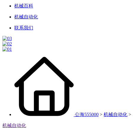
机械百科
机械自动化
联系我们
公海555000
>
机械自动化
>
机械自动化