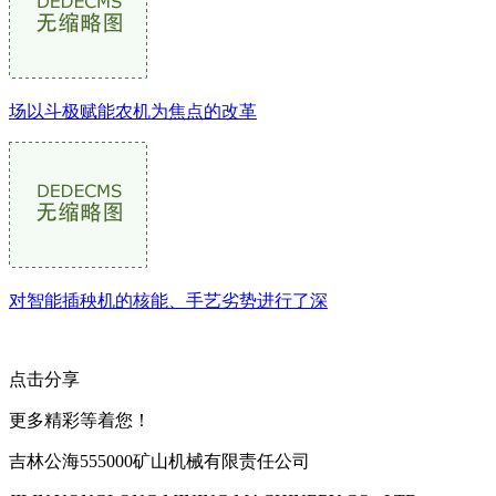
场以斗极赋能农机为焦点的改革
对智能插秧机的核能、手艺劣势进行了深
点击分享
更多精彩等着您！
吉林公海555000矿山机械有限责任公司