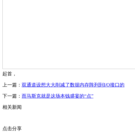
起首，
上一篇：
双通道设想大大削减了数据内存阵列到I/O接口的
下一篇：
而马斯克就是这场本钱盛宴的“点”
相关新闻
点击分享