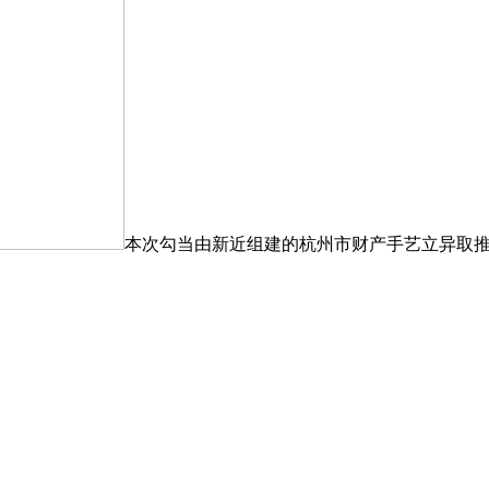
本次勾当由新近组建的杭州市财产手艺立异取