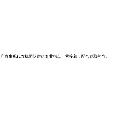
推广办事现代农机团队供给专业指点，紧接着，配合参取勾当。