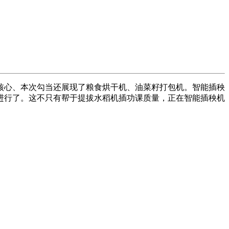
心、本次勾当还展现了粮食烘干机、油菜籽打包机。智能插秧
进行了。这不只有帮于提拔水稻机插功课质量，正在智能插秧机