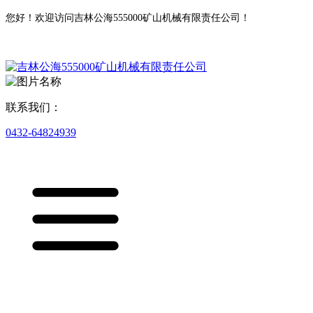
您好！欢迎访问吉林公海555000矿山机械有限责任公司！
联系我们：
0432-64824939