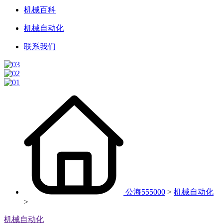
机械百科
机械自动化
联系我们
公海555000
>
机械自动化
>
机械自动化