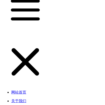
网站首页
关于我们