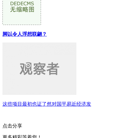
脚以令人浮想联翩？
这些项目最初也证了然对国平易近经济发
点击分享
更多精彩等着您！