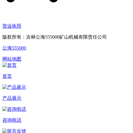
营业执照
版权所有：吉林公海555000矿山机械有限责任公司
公海555000
网站地图
首页
产品展示
咨询电话