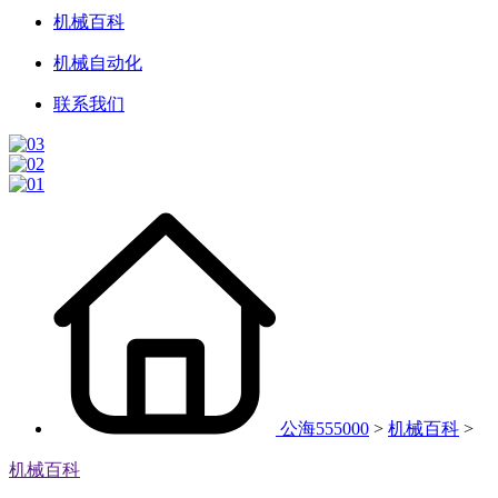
机械百科
机械自动化
联系我们
公海555000
>
机械百科
>
机械百科