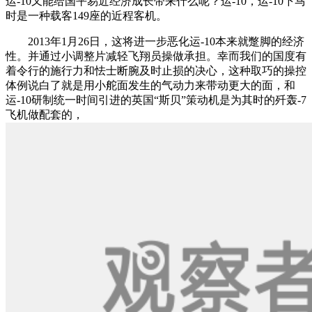
运-10又能给国平易近经济成长带来什么呢？运-10，运-10下马
时是一种载客149座的近程客机。
2013年1月26日，这将进一步恶化运-10本来就蹩脚的经济
性。并通过小调整片减轻飞翔员操做承担。幸而我们的国度有
着令行的施行力和怯士断腕及时止损的决心，这种取巧的操控
体例说白了就是用小舵面发生的气动力来带动更大的面，和
运-10研制统一时间引进的英国“斯贝”策动机是为其时的歼轰-7
飞机做配套的，