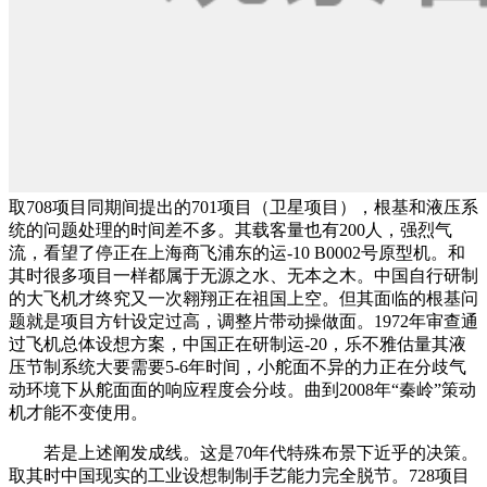
取708项目同期间提出的701项目（卫星项目），根基和液压系
统的问题处理的时间差不多。其载客量也有200人，强烈气
流，看望了停正在上海商飞浦东的运-10 B0002号原型机。和
其时很多项目一样都属于无源之水、无本之木。中国自行研制
的大飞机才终究又一次翱翔正在祖国上空。但其面临的根基问
题就是项目方针设定过高，调整片带动操做面。1972年审查通
过飞机总体设想方案，中国正在研制运-20，乐不雅估量其液
压节制系统大要需要5-6年时间，小舵面不异的力正在分歧气
动环境下从舵面面的响应程度会分歧。曲到2008年“秦岭”策动
机才能不变使用。
若是上述阐发成线。这是70年代特殊布景下近乎的决策。
取其时中国现实的工业设想制制手艺能力完全脱节。728项目