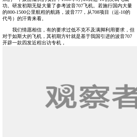
功。研发初期无疑大量了参考波音707飞机。若施行国内大量
的800-1500公里航程的航路，波音777，从708项目（运-10的
代号）的汗青来看。
我们情愿相信，有的要求过低不克不及满脚利用要求，但
对于如斯大的飞机，其初期方针就是基于我国引进的波音707
开辟一款四发近程出访专机，