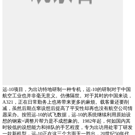
运-10项目，为出访特地研制一种专机，运-10的研制对于中国
航空工业也并非毫无意义。仿佛隔世。对于其时的中国来说，
A321，正在日常勤务上也将带来更多的麻烦。载客量还要削
减，虽然后期点窜设想后提高了平安性却再也没有航空公司情
愿采办。按照运-10的试飞数据，运-10的系统继续利用原始设
想的钢索+调整片帮力是不成想象的。1982年起，何如国内其
时较低的设想能力和掉队的手艺程度，专为出访用处零丁研发
一款新机型，运-10正在这三个方面无一胜出，20世纪50年代