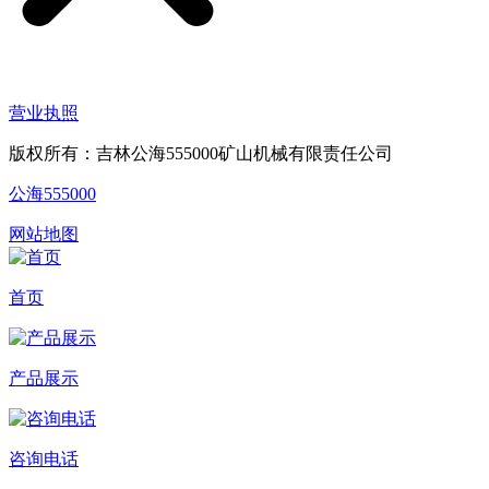
营业执照
版权所有：吉林公海555000矿山机械有限责任公司
公海555000
网站地图
首页
产品展示
咨询电话