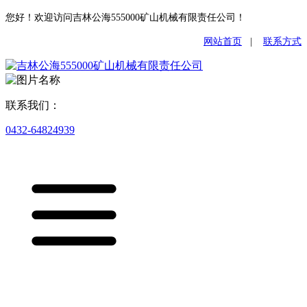
您好！欢迎访问吉林公海555000矿山机械有限责任公司！
网站首页
|
联系方式
联系我们：
0432-64824939