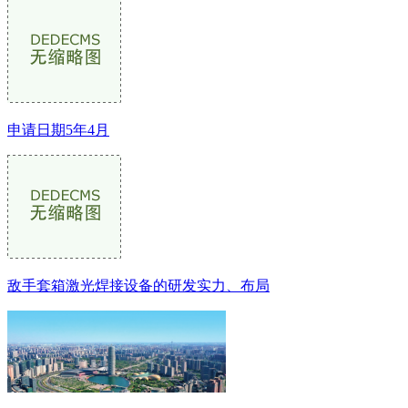
申请日期5年4月
敌手套箱激光焊接设备的研发实力、布局