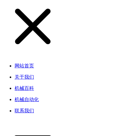
网站首页
关于我们
机械百科
机械自动化
联系我们