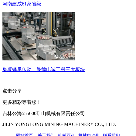
河南建成61家省级
集聚蜂巢传动、曼德电诚工科三大板块
点击分享
更多精彩等着您！
吉林公海555000矿山机械有限责任公司
JILIN YONGLONG MINING MACHINERY CO., LTD.
网站首页
|
关于我们
|
机械百科
|
机械自动化
|
联系我们