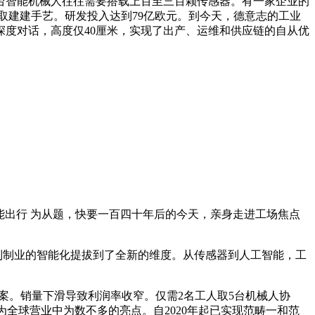
台智能机械人往往需要搭载上百至三百颗传感器。有一家企业的
能源取建建手艺。研发投入达到79亿欧元。到今天，德意志的工业
的深度对话，高度仅40厘米，实现了出产、运维和供应链的自从优
驱动智能出行 为从题，快要一百四十年后的今天，亲身走进工场焦点
将制制业的智能化提拔到了全新的维度。从传感器到人工智能，工
。销量下滑导致利润率收窄。仅需2名工人取5台机械人协
成为全球营业中为数不多的亮点。自2020年起已实现范畴一和范