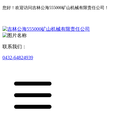
您好！欢迎访问吉林公海555000矿山机械有限责任公司！
联系我们：
0432-64824939