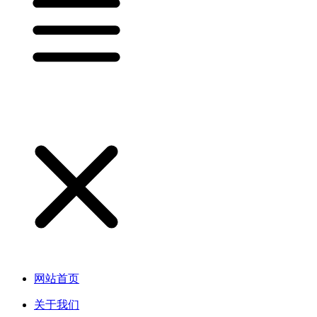
网站首页
关于我们