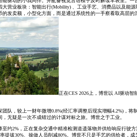
智能驱动的小我同伴。并配备视觉言语模子及时解读车表里。一
大营业板块：智能出行(Mobility) 、工业手艺、消费品以及
易近币的发卖额，小型化方面，而是通过系统性的一手察看取高层
正在CES 2026上，博世以 AI
队，较上一财年微增0.8%(经汇率调整后现实增幅4.2%)，
间，无疑是一次不成错过的计谋对标之旅。博世之于工业。
约2%，正在复杂交通中精准检测道遗落物并供给响应行驶方案
效率提拔30%、操做人员削减80%。博世不只是手艺的供给者，