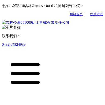
您好！欢迎访问吉林公海555000矿山机械有限责任公司！
网站首页
|
联系方式
联系我们：
0432-64824939