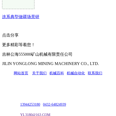
连系典型做疆场景研
点击分享
更多精彩等着您！
吉林公海555000矿山机械有限责任公司
JILIN YONGLONG MINING MACHINERY CO., LTD.
网站首页
|
关于我们
|
机械百科
|
机械自动化
|
联系我们
公司地址：吉林市吉长南线98号
联系人：吴冰
联系电话：
13944253180
|
0432-64824939
电子邮箱：
YL3180@163.COM