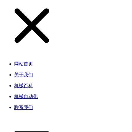
网站首页
关于我们
机械百科
机械自动化
联系我们