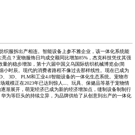
取纺织服拆出产相连。智能设备上参不雅企业，该一体化系统能
亮点？宠物服饰日均成交额同比增加85%，杰克科技凭仗其强
国宠物数量的稳步增加，第十六届中国义乌国际纺织机械博览会(简
个细小时辰。现代的消费者路程不像过去那样线性。现在已成为
3D、 PLM和工业4.0智能设备的一体化生态系统。宠物市
市场规模正在2023年已达到惊人...、玩具、保健品等基于宠物情
划的逐渐展开，萌宠经济已成为新的经济增加点，缝制设备制制行
阿里、华为等巨头的持续立异，为品牌供给了从创意到出产的一体化