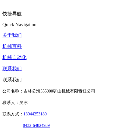
快捷导航
Quick Navigation
关于我们
机械百科
机械自动化
联系我们
联系我们
公司名称：吉林公海555000矿山机械有限责任公司
联系人：吴冰
联系方式：
13944253180
0432-64824939