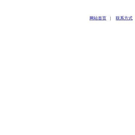
网站首页
|
联系方式