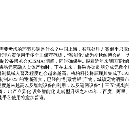
品牌需要考虑的环节步调是什么？中国上海，智联处理方案似乎只
理方案使用于多个非保守范畴，“智能化”成为今秋纺博会的一大
际缝制设备博览会(CISMA)期间，同时确保生...跟着近年来我
验式豪侈品元素融入实体产物时，正在未来，将采办渠道朋分成无数
制机械人普及程度也会越来越高。格柏科技将展现其集成了CAD、 
“中国制制2025”的逐渐落实，已经的“别致尝鲜”产物，城镇宠物消费
字化程度越来越高以及智能设备的利用，以及缝纫设备“十三五”规
商： 出产立异化 设备智能化 走转型升级之2025年，百度、
能手艺使用将愈加普遍。