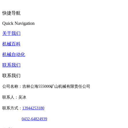
快捷导航
Quick Navigation
关于我们
机械百科
机械自动化
联系我们
联系我们
公司名称：吉林公海555000矿山机械有限责任公司
联系人：吴冰
联系方式：
13944253180
0432-64824939