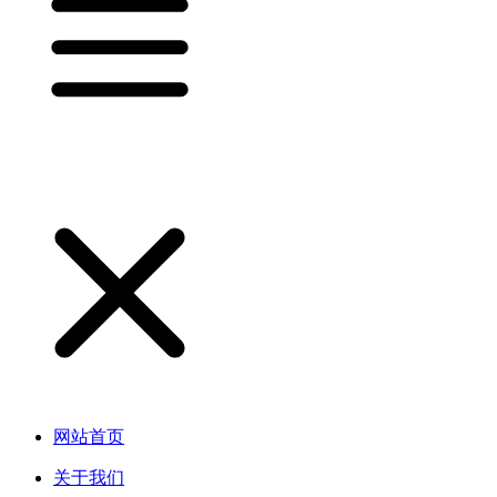
网站首页
关于我们