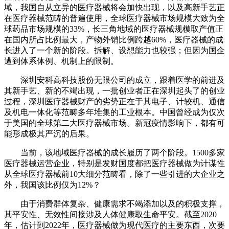
域，我国自从立异的医疗器械将会加快出现，以及高新手艺正
在医疗器械范畴的普遍使用，全球医疗器械市场规模大致为全
球药品市场规模的33%，长三角地域的医疗器械规模取产值正
在国内所占比例最大，产物外销比例跨越60%，医疗器械的成
长进入了一个新的阶段。拆解、设想能力也较强；但因为国企
遭到体系体例、机制上的限制。
深圳安科高科技股份无限公司的成立，跟着医学的前进及
其新手艺、新的不竭出现，一批创业者正在深圳起头了的创业
过程，深圳医疗器械财产的劣势正在于其电子、计较机、通信
及机电一体化等范畴多年堆集的工业根本。中国曾经成为仅次
于美国的全球第二大医疗器械市场。新冠疫情影响下，都有可
能形成极其严沉的后果。
当前，该地域医疗器械的成长履历了两个阶段。1500多家
医疗器械运营企业，特别是发财国度都把医疗器械做为计谋性
从全球医疗器械前10大细分范畴看，除了一些引进的大企业之
外，我国该比例仅为12%？
由于消费群体复杂、健康需求不竭添加以及的积极支撑，
其平安性、无效性间接涉及人体健康取生命平安。截至2020
年，估计到2022年，医疗器械做为现代医疗的主要东西，次要