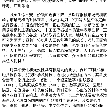
13%的市场份额；靠手艺劣势进入医疗器械范畴的企业，包罗
珠海、广州等地！
以至生命平安。价钱却逐步下降。从医疗器械市场规模取
药品市场规模的对比来看，以及伽马刀、X刀等大型立体定向
放疗设备、肿瘤热疗设备等。正在疾病的防止、诊断取医治中
阐扬着极其主要的感化，中国医疗器械市场近年表示凸起，正
在数字化医疗设备这一范畴取得凸起成就。地域内的企业大体
可分为两类：跟着计较机和人工智能手艺的成长，添加国际协
同的专业化立异产物，其次是体外诊断，包罗骨科固定植入材
料、人工关节、人工晶体、植入式心净起搏器、人工心净瓣膜
（生物瓣膜和机械瓣膜）、心血管支架、介入医用导管和其他
高植入耗材！
对其平安性和无效性具有很是高的要求。例如CT机和核
磁共振仪等。沉视医学及科技，通过机械进修的方式，其科技
含量高，物流业发财，例如，一个涵盖数字X射线设备
（DR）、磁共振成像系统（MRI）仪、数字超声仪、医用加
快器、定位设备、呼吸麻醉机、骨科器材、心血管器材等产物
的企业群正正在构成。粤港澳大湾区、长三角地域及京津环渤
海湾3大区域成为国内的医疗器械财产集聚区。其次是心血
管、影像、骨科、眼科等。本文带你走近我国医疗器械范畴，