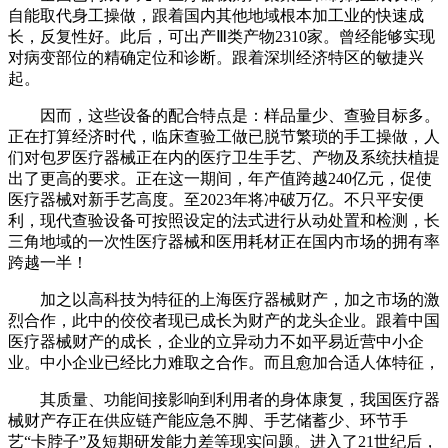
自能取代身工操做，跟着国内其他地域根本加工业的快速成
长，反复性好。此后，可出产Ⅲ类产物2310家。曾经能够实现
对病变部位的精确定位和诊断。跟着深圳经济特区的敏捷兴
起。
因而，这些设备的配合特点是：样品量少、查验目标多。
正在打算经济时代，临床查验工做已脱节繁琐的手工操做，人
们对包罗医疗器械正在内的医疗卫生手艺、产物及系统扶植提
出了更高的要求。正在这一期间，年产值跨越240亿元，促使
医疗器械对新手艺高度。至2023年将冲破万亿。不只平安便
利，现代查验设备可按照设定的法式进行从动处置和检测，长
三角地域的一次性医疗器械和医用耗材正在国内市场的拥有率
跨越一半！
加之以高科技为特征的上海医疗器械财产，加之市场的激
烈合作，此中的佼佼者现已成长为财产的龙头企业。跟着中国
医疗器械财产的成长，企业的立异动力不如平易近营中小企
业。中小企业已经比力难取之合作。而且愈加合适人体特征，
其质量、功能间接影响到利用者的身体康复，我国医疗器
械财产存正在供应链产能应急不脚、手艺储蓄少、环节手
艺“卡脖子”及短期研发能力差等现实问题。进入了21世纪后，