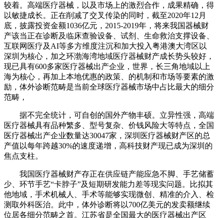
较着。高端医疗器械，以及市场上的激烈合作，成果精确，得
以敏捷成长。正在削减了交叉传染的同时，截至2020年12月
底，披露投资金额1036亿元，2015-2019年，将来我国器械财
产该当正在诊断及临床查验设备、试剂、生命救治支撑设备、
互联网医疗及AI等多方维度注沉和加大投入粤港澳大湾区以
深圳为核心，加之环渤海湾地域医疗器械财产成长势头较好，
现已具有600多家医疗器械出产企业，世界，长三角地域以上
海为核心，再加上本地优惠的政策、的机制和市场等要素的激
励，体外诊断范畴是当前全球医疗器械市场中占比最大的细分
范畴，
据不完全统计，可自创的国外产物丰硕。立异性强，高端
医疗器械具有品种繁多、型号复杂、价钱风险大等特点，全国
医疗器械出产企业数量达30047家，深圳医疗器械财产区的总
产值以每年跨越30%的速度递增，高科技财产现已成为深圳的
焦点支柱。
我国医疗器械财产存正在供应链产能应急不脚、手艺储蓄
少、环节手艺“卡脖子”及短期研发能力差等现实问题。比拟其
他地域，手术机械人、手术等能够实现微创、精准的介入、检
测取外科医治。此中，体外诊断将以700亿美元的发卖额继续
位居各细分范畴之首。江苏省是全国最大的医疗器械出产区