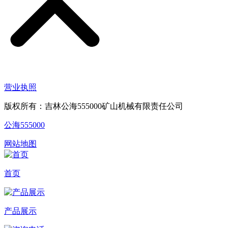
营业执照
版权所有：吉林公海555000矿山机械有限责任公司
公海555000
网站地图
首页
产品展示