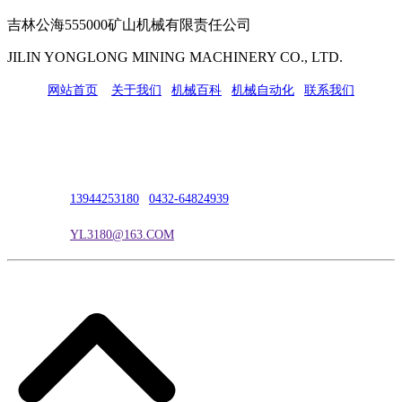
吉林公海555000矿山机械有限责任公司
JILIN YONGLONG MINING MACHINERY CO., LTD.
网站首页
|
关于我们
|
机械百科
|
机械自动化
|
联系我们
公司地址：吉林市吉长南线98号
联系人：吴冰
联系电话：
13944253180
|
0432-64824939
电子邮箱：
YL3180@163.COM