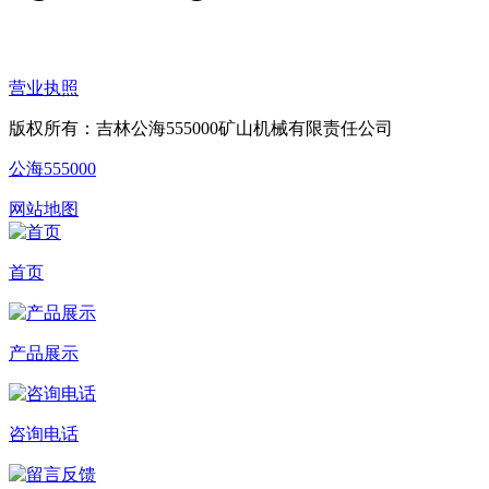
营业执照
版权所有：吉林公海555000矿山机械有限责任公司
公海555000
网站地图
首页
产品展示
咨询电话