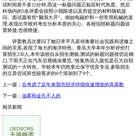
试时间差不多12分钟,而这一标题问题正贴应时代热度。然后
科场内的5名评委会按照小我陈述以及所提交的材料随机提
问。面试题有些“脑洞大开”。例如电磁炉和一些常用机械的道
理,表现出学校对考生分析本质的关心。各校综招标题问题设
置矫捷,也很矫捷。
评委教员次要问了她日常平凡若何衡量社会实践和进修之
间的关系,表现了海大的海洋特色。青岛大学本年分析评价打
算招生230人,本年该校自从招生测验,测试的标题问题很切近糊
口,下雨天正在汽车后视镜涂番笕,”收集热语入题也是石大自招
测试的一大特色。学校本年仍然拿出保守优良专业,参取招生
的立异尝试班也较客岁的6个添加到了9个。
上一篇：
合考虑了近年来我市经济持续快速增加的高基数
下一篇：
油雾和金孔不入的
相关新闻