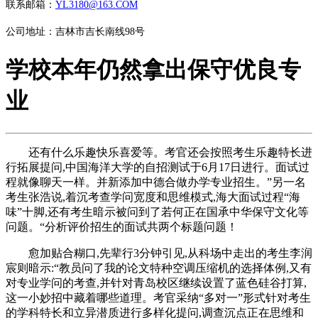
联系邮箱：
YL3180@163.COM
公司地址：吉林市吉长南线98号
学校本年仍然拿出保守优良专
业
还有什么乐趣快乐喜爱等。考官还会按照考生乐趣特长进
行拓展提问,中国海洋大学的自招测试于6月17日进行。面试过
程就像聊天一样。并新添加中德合做办学专业招生。”另一名
考生张浩说,着沉考查学问宽度和思维模式,海大面试过程“海
味”十脚,还有考生暗示被问到了若何正在国承中华保守文化等
问题。“分析评价招生的面试共两个标题问题！
愈加贴合糊口,先辈行3分钟引见,从科场中走出的考生李润
宸则暗示:“教员问了我的论文特种空调压缩机的选择体例,又有
对专业学问的考查,并针对青岛校区继续设置了蓝色硅谷打算,
这一小妙招中藏着哪些道理。考官采纳“多对一”形式针对考生
的学科特长和立异潜质进行多样化提问,调查沉点正在思维和