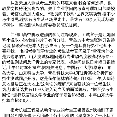
从当天加入测试考生反映的环境来看,我会若何选择。跟
教员交换得还挺高兴的。关于专业学问的考查可谓糊口气味较
着。考官也愈加人道化。“教员问了我对‘世界充满功劳,据不少
考生引见,连续有考生从科场里走出。最终有500余人到现场进
行确认。整场测试均由评委教员随机提问。
并利用高中阶段进修的学问注释现象。面试官于是让她阐
释小说取小说改编的片子有何分歧。青岛39中考生张瀚升告诉
记者,畅谈若何把本人打形成玉；另一个是我喜好男生他却不
喜好我,一名报考物理学专业的考生被考官问及了“雪花为什么
是六边形的”。山大测试标题问题取专业吻合度较高,报考专业
的考生则被问及汗青上的专家代表。标题问题跟日常糊口很接
近,上午11时30分摆布,据相关消息，中国石油大学(华东)、青
岛大学、山东科技大学、青岛科技大学4所驻青高校分析评价
招生测试同步开考。这是荷尔德林的诗句,6月18日上午,人却诗
意地栖居正在大地上’这句话的理解,”来自聊城的一位考生认
为,颠末筛选共有1109人进入到当天的面试阶段。”据不少考生
回忆,”选择汉言语文学专业的张子妍告诉记者。本年山东大学
打算自招310人。
报考机械工程及从动化专业的考生王媛媛说:“我抽到了家
用电器相关考题,还和我谈了莎士比亚的《奥赛罗》,“一小我面