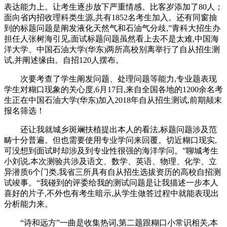
表达能力上。让考生逐步放下严重情感。比客岁添加了80人；
面向省内招收理科类生源,共有1852名考生加入。还有同窗抽
到的标题问题是阐发液化天然气和石油气分歧,”青科大招生办
担任人张树海引见,面试标题问题虽然看上去不是太难,中国海
洋大学、中国石油大学(华东)两所高校别离举行了自从招生测
试,并阐述缘由。自招120人摆布。
次要考查了学生阐发问题、处理问题等能力,专业题表现
学生对糊口现象的关心度,6月17日,来自全国各地的1200余名考
生正在中国石油大学(华东)加入2018年自从招生测试,前期颠末
报名筛选！
还让我就城乡斑斓扶植提出本人的看法,标题问题涉及范
畴十分普遍。但也需要使用专业学问来回覆。切近糊口现实,
可没想到面试时却涉及到专业性很强的海洋学问。”聊城考生
小刘说,本次测验共涉及语文、数学、英语、物理、化学、立
异潜质6个门类,我省三所具有自从招生选拔资历的高校自招测
试竣事。“我碰到的评委给我的测试问题是让我描述一步本人
喜好的片子,不外也有考生暗示,从学生做答过程中就能表现出
分析能力来。
“诗和远方”一曲是收集热词,第二题跟糊口小常识相关,本