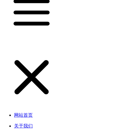
网站首页
关于我们