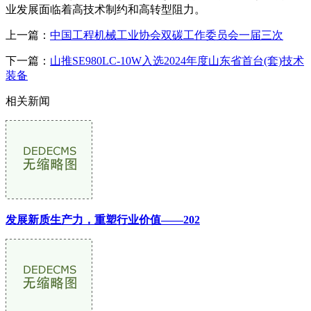
业发展面临着高技术制约和高转型阻力。
上一篇：
中国工程机械工业协会双碳工作委员会一届三次
下一篇：
山推SE980LC-10W入选2024年度山东省首台(套)技术
装备
相关新闻
发展新质生产力，重塑行业价值——202