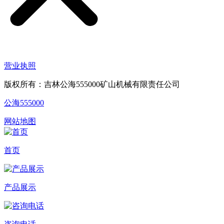
营业执照
版权所有：吉林公海555000矿山机械有限责任公司
公海555000
网站地图
首页
产品展示