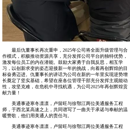
最后仇董事长再次重申，2025年公司将全面升级管理与合
作模式，积极推动资源共享，充分发挥公司平台的独特优势，
激发每位员工的内在潜能。鼓励大家勇于自我反思，相互学
习，以创新求变的姿态迎接新一年的挑战，向着再创辉煌的目
标奋勇迈进。仇董事长的讲话为公司在新的一年里实现逆势增
长奠定了坚实基础，希望在座各位管理干部充分发挥主观能动
性，攻坚克难，在危机中寻找机遇，为公司2025年再创辉煌贡
献力量！
美通事迹寒冬凛凛，卢留旺与徐鄂江两位美通服务工程
师，于西北某高速之上，共同谱写了一曲关于承诺与奉献的温
暖赞歌，他们用美通人的责任与。
美通事迹寒冬凛凛，卢留旺与徐鄂江两位美通服务工程