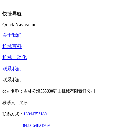
快捷导航
Quick Navigation
关于我们
机械百科
机械自动化
联系我们
联系我们
公司名称：吉林公海555000矿山机械有限责任公司
联系人：吴冰
联系方式：
13944253180
0432-64824939