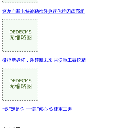
逐梦向新卡特彼勒携经典迷你挖闪耀亮相
微挖新标杆，质领新未来 雷沃重工微挖精
“铁”定是你 一“建”倾心 铁建重工趣