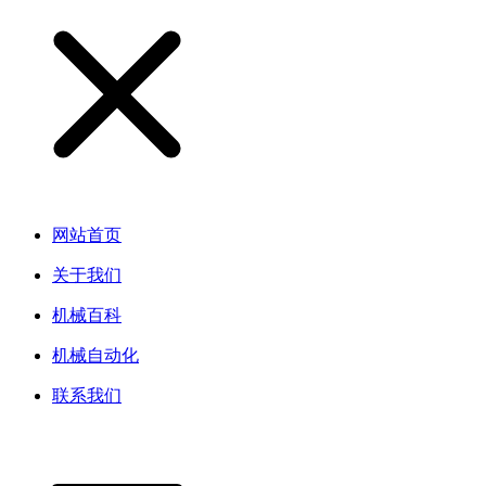
网站首页
关于我们
机械百科
机械自动化
联系我们