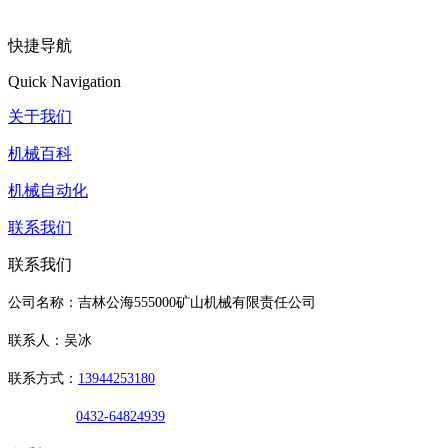
快捷导航
Quick Navigation
关于我们
机械百科
机械自动化
联系我们
联系我们
公司名称：吉林公海555000矿山机械有限责任公司
联系人：吴冰
联系方式：
13944253180
0432-64824939