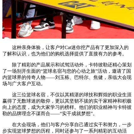
这种亲身体验，让客户对Cat迷你挖产品有了更加深入的
了解和认识，也为他们的购机选择提供了直接有力的参考。
除了精彩的产品展示和试驾活动外，卡特彼勒还精心策划
了一场别开生面的“篮球名宿与您的心动之旅”活动，邀请了国
内篮球界的传奇人物——刘玉栋、巴特尔、焦健，亲临大会现
场与广大客户互动。
这三位篮球名宿，不仅以其精湛的球技和辉煌的职业生涯
赢得了无数球迷的敬仰，更以其坚韧不拔的实干家精神和积极
向上的态度，成为大家学习的榜样。他们的职业精神与卡特彼
勒的品牌理念不谋而合——“实干成就梦想”。
在大会现场，他们与客户分享自己通过实干和努力，一步
步实现篮球梦想的历程，同时还参与了一系列精彩的互动活