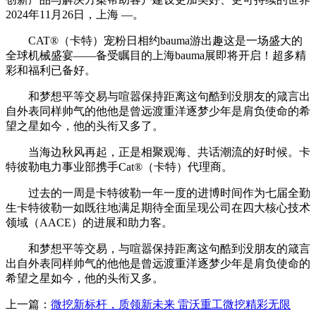
2024年11月26日，上海 —。
CAT®（卡特）宠粉日相约bauma游出趣这是一场盛大的
全球机械盛宴——备受瞩目的上海bauma展即将开启！超多精
彩和福利已备好。
和梦想平等交易与喧嚣保持距离这句酷到没朋友的箴言出
自外表同样帅气的他他是曾远渡重洋逐梦少年是肩负使命的希
望之星如今，他的头衔又多了。
当海边秋风再起，正是相聚观海、共话潮流的好时候。卡
特彼勒电力事业部携手Cat®（卡特）代理商。
过去的一周是卡特彼勒一年一度的进博时间作为七届全勤
生卡特彼勒一如既往地满足期待全面呈现公司在四大核心技术
领域（AACE）的进展和助力客。
和梦想平等交易，与喧嚣保持距离这句酷到没朋友的箴言
出自外表同样帅气的他他是曾远渡重洋逐梦少年是肩负使命的
希望之星如今，他的头衔又多。
上一篇：
微挖新标杆，质领新未来 雷沃重工微挖精彩无限