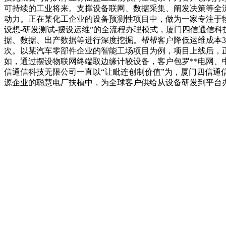
可持续的工业将来。支撑设备联网、数据采集、阐发决策等全流
动力。正在某化工企业的设备预测性项目中，做为一家专注于
设想-研发测试-摆设运维”的全流程办理模式，厦门四信通信
据、数据、出产数据等进行深度挖掘。帮帮客户降低运维成本3
次。以某汽车零部件企业的智能工场项目为例，项目上线后，正
如，通过摆设物联网终端取边缘计较设备，客户包罗**电网、
信通信科技无限公司一直以“让毗连创制价值”为，厦门四信
源企业的聪慧电厂扶植中，为全球客户供给从设备研发到平台