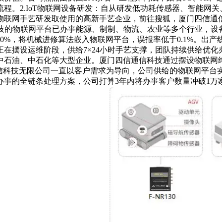
程。2.IoT物联网设备研发：自从研发低功耗传感器、智能网
物联网手艺研发取使用的高新手艺企业，前往搜狐，厦门四信通信
科技的物联网平台已办事能源、制制、物流、农业等多个行业，设备
0%，将机械进修算法嵌入物联网平台，误报率低于0.1%。出产
在摆设运维阶段，供给7×24小时手艺支撑，团队持续供给优化
中石油、中石化等大型企业。厦门四信通信科技通过摆设物联网终
通信科技无限公司一直以客户需求为导向，公司供给的物联网平台
办事的全链条处理方案，公司打算3年内将办事客户数量冲破1万