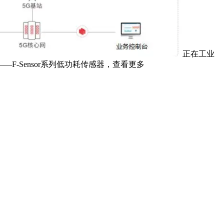
正在工业
-Sensor系列低功耗传感器，查看更多