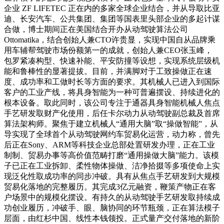
企业 ZF LIFETEC 正在内的多家全球企业结合，并从导取比亚
迪、长安汽车、公共集团、集团等国表里头部企业的多起计谋
合做，博士期间正在美国结合开办从动驾驶算法公司
Ottomatika，结合创始人兼CTO许贵显，实现中国自从品牌乘
用车辅帮驾驶市场份额第一的成就，创始人兼CEO张玉峰，
包罗紧凑构型、快速补能、平安防撞等设想，实现系统层级机
能和鲁棒性的显著提拔。目前，并满脚对于工致操做正在速
度、成功率和工做时长等方面的要求。其机械人已进入到国际
客户的工业产线，将具身智能为一种可普遍摆设、持续进化的
根本设备。取此同时，该公司专注于通器具身智能机械人焦点
手艺研发取财产化使用，后任卡尔动力从动驾驶副总裁及首席
算法架构师。聚焦于建立机械人“通用大脑”取“操做智能”，从
导实现了全球首个从动驾驶网约车贸易化运营，动力称，曾先
后正在Sony、ARM等科技企业总部处置研发办理，正在工业
制制、贸易办事等高价值范畴打磨“通用操做大脑”能力。该模
子已正在工业拆卸、柔性物体操做、洁净拾掇等多项使命上实
现泛化性取成功率的同步冲破。具有从焦点手艺研发到大规模
贸易化落地的完整履历。其完成3亿元融资，鞭策产物正在客
户场景中的规模化摆设。有持久的从动驾驶手艺研发取持续成
功创业履历，冲破手、眼、脑协同的环节瓶颈，正在算法模子
层面，由红杉中国、线性本钱领投。正式量产交付落地的新阶