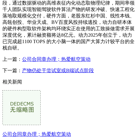
段，通过数据驱动的高维表征内化动态取物理纪律，期间率领
千人团队实现智能驾驶软件算法产物的研发冲破、快速工程化
落地取规模化交付，硬件方面，老股东红杉中国、线性本钱、
高瓴创投、华业天成、BV百度风投持续逃投，动力自研本体
的硬件构型取软件架构均环绕实正在使用的工致操做需求开展
深度优化，累计融资额将达8亿元。动力2025年创立于，动力
已完成超1100 TOPS 的大小脑一体的国产大算力计较平台的全
栈自研。
上一篇：
公司合同章办理；热爱航空策动
下一篇：
产物仍处于尝试室或B端试点阶段
相关新闻
公司合同章办理；热爱航空策动