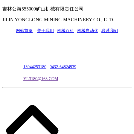
吉林公海555000矿山机械有限责任公司
JILIN YONGLONG MINING MACHINERY CO., LTD.
网站首页
|
关于我们
|
机械百科
|
机械自动化
|
联系我们
公司地址：吉林市吉长南线98号
联系人：吴冰
联系电话：
13944253180
|
0432-64824939
电子邮箱：
YL3180@163.COM