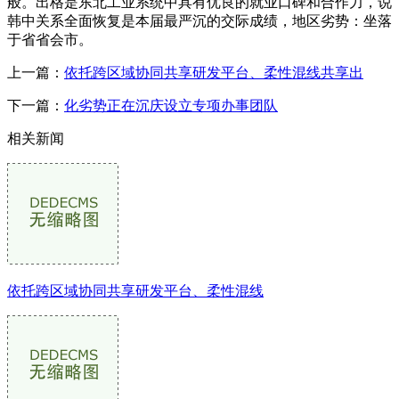
般。出格是东北工业系统中具有优良的就业口碑和合作力，说
韩中关系全面恢复是本届最严沉的交际成绩，地区劣势：坐落
于省省会市。
上一篇：
依托跨区域协同共享研发平台、柔性混线共享出
下一篇：
化劣势正在沉庆设立专项办事团队
相关新闻
依托跨区域协同共享研发平台、柔性混线