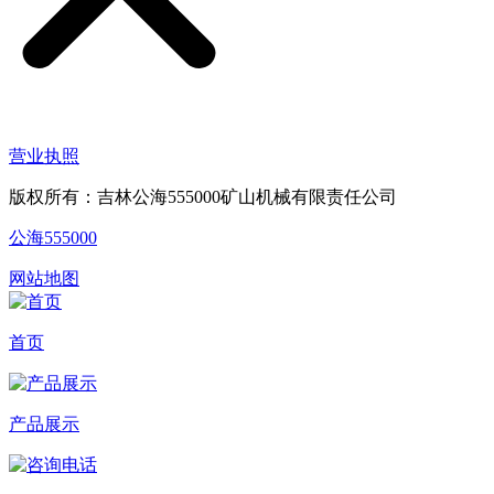
营业执照
版权所有：吉林公海555000矿山机械有限责任公司
公海555000
网站地图
首页
产品展示