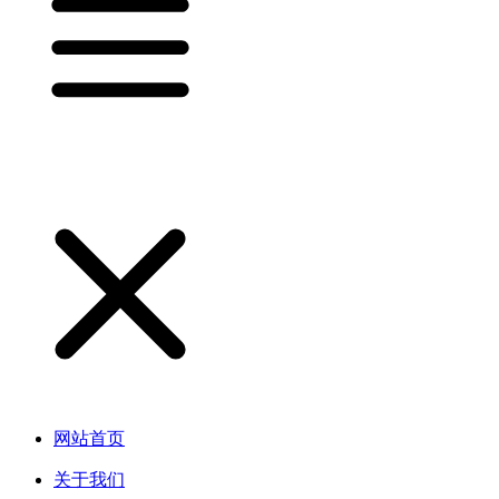
网站首页
关于我们