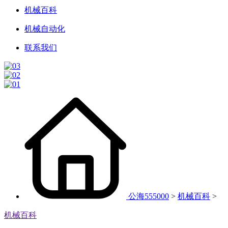
机械百科
机械自动化
联系我们
公海555000
>
机械百科
>
机械百科