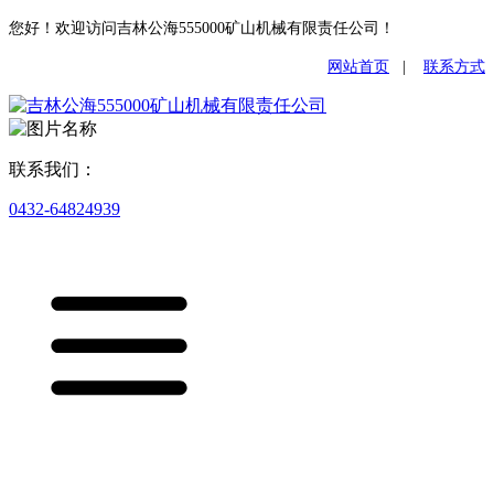
您好！欢迎访问吉林公海555000矿山机械有限责任公司！
网站首页
|
联系方式
联系我们：
0432-64824939