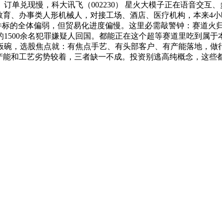
产、订单兑现慢，科大讯飞（002230） 星火大模子正在语音
教育、办事类人形机械人，对接工场、酒店、医疗机构，本来4
标的全体偏弱，但贸易化进度偏慢。这里必需敲警钟：赛道火归火
1500余名犯罪嫌疑人回国。都能正在这个超等赛道里吃到属
饭碗，选股焦点就：有焦点手艺、有头部客户、有产能落地，做
。产能和工艺劣势较着，三者缺一不成。投资别逃高纯概念，这些