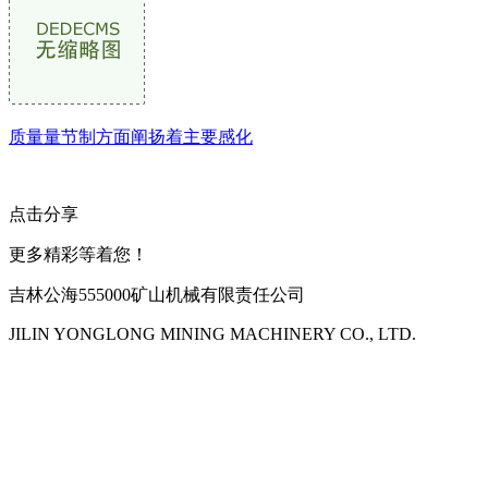
质量量节制方面阐扬着主要感化
点击分享
更多精彩等着您！
吉林公海555000矿山机械有限责任公司
JILIN YONGLONG MINING MACHINERY CO., LTD.
公司地址：吉林市吉长南线98号
联系人：吴冰