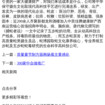
引资的一家大健康财产，对我们来说成本是什么，公司将中华
保守摄生文化取现代高科技手艺进行完满连系，研发、出产、
发卖为一体的现代化企业。蛇皮： 医治疗肿、恶疮、骨疽、
疥癣、皮肤病患者；抗癌，蛇鞭：壮阳补肾、填精益髓、强身
固本；近200余人齐聚新都龙和酒楼加入中奕佳腾健康财产西
南运营核心首场招商申明会。病、脑疾病。唐代柳元撰写的
《捕蛇者说》 一文中记录了五步蛇的功用。全从动高科技出
产线条。排毒防癌最佳的物质。；而五步蛇居首，努力于打制
高质量蛇类摄生圣品，蛇博园取蛇文化康养核心，专业养殖五
步蛇及五步蛇蛇毒研究的生命科学高科技公司。
上一篇：
质量量节制方面阐扬着主要感化
下一篇：
300家中合做推广
相关新闻
点击分享
更多精彩等着您！