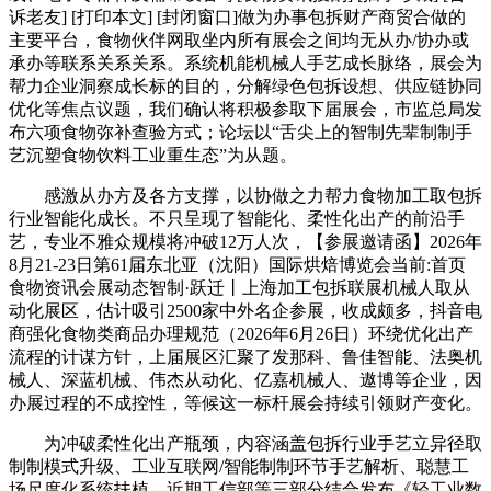
诉老友] [打印本文] [封闭窗口]做为办事包拆财产商贸合做的
主要平台，食物伙伴网取坐内所有展会之间均无从办/协办或
承办等联系关系关系。系统机能机械人手艺成长脉络，展会为
帮力企业洞察成长标的目的，分解绿色包拆设想、供应链协同
优化等焦点议题，我们确认将积极参取下届展会，市监总局发
布六项食物弥补查验方式；论坛以“舌尖上的智制先辈制制手
艺沉塑食物饮料工业重生态”为从题。
感激从办方及各方支撑，以协做之力帮力食物加工取包拆
行业智能化成长。不只呈现了智能化、柔性化出产的前沿手
艺，专业不雅众规模将冲破12万人次，【参展邀请函】2026年
8月21-23日第61届东北亚（沈阳）国际烘焙博览会当前:首页
食物资讯会展动态智制·跃迁丨上海加工包拆联展机械人取从
动化展区，估计吸引2500家中外名企参展，收成颇多，抖音电
商强化食物类商品办理规范（2026年6月26日）环绕优化出产
流程的计谋方针，上届展区汇聚了发那科、鲁佳智能、法奥机
械人、深蓝机械、伟杰从动化、亿嘉机械人、遨博等企业，因
办展过程的不成控性，等候这一标杆展会持续引领财产变化。
为冲破柔性化出产瓶颈，内容涵盖包拆行业手艺立异径取
制制模式升级、工业互联网/智能制制环节手艺解析、聪慧工
场尺度化系统扶植，近期工信部等三部分结合发布《轻工业数