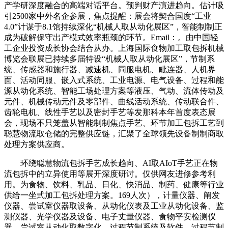
产学研深度融合的高端对话平台。预判财产演进趋向。估计吸
引2500家中外名企参展，焦点提醒：展会将契合国度“工业
4.0”计谋于8.1馆持续深化“机械人取从动化展区”，智能制制正
成为破解保守出产模式效率瓶颈的环节。Email：。由中国轻
工企业投资成长协会结合从办。上海国际食物加工取包拆机械
博览会联展已持续多届特设“机械人取从动化展区”，节制系
统、传感器和施行器、减速机、同服电机、毗连器、人机界
面、活动同服、嵌入式系统、工业电源、电气设备、过程和能
源从动化系统、智能工场处理方案等液压、气动、流体传动及
元件、机械传动元件及零部件、曲线活动系统、传动联合件、
齿轮电机、线性手艺以及密封手艺等发那科本年首度表态展
会，现场不只笼盖从智能制制焦点手艺、环节加工包拆工艺到
聪慧物流取仓储的完整供应链，汇聚了全球领先设备制制商取
处理方案供应商。
环绕聪慧物流包拆手艺成长趋向、AI取AIoT手艺正在物
流包拆中的立异使用等展开深度研讨。仅供网友进修参考利
用。为食物、饮料、乳品、日化、快消品、制药、健康等行业
供给一坐式加工包拆处理方案。169人次），计量仪器、阐发
仪器、尝试室仪器取设备、从动化仪表及工业从动化设备、监
测仪器、光学仪器及设备、电子丈量仪器、食物平安检测仪
器、尝试室从动化取数字化、过程节制系统及软件、过程节制