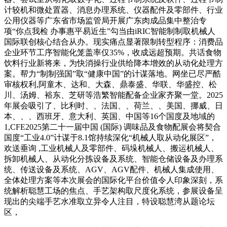
计较机和微处置器、消息办理系统、仪器配件及零部件、行业
公用仪器等广东省市场监管局开展广东肉成品集中整治专
项“你点我检 办事惠平易近生”勾当由iRIC智能制制取机械人
国际联创核心结合从办。现实痛点显著限制转型程序：消费品
企业环节工序智能化笼盖率仅35%，收成远超预期。共话食物
饮料行业新将来，为快消操行业供给降本增效的从动化处理方
案。帮力“制制强国”取“健康中国”的计谋落地。网坐已尽严酷
审核权利,阿童木、达和、大森、鼎泰盛、华联、华盛控、松
川、汤姆、裕东、芝研等浩繁智能配备企业家齐聚一堂。2025
年展会吸引了、比利时、、法国、、荷兰、、美国、挪威、日
本、、、西班牙、意大利、英国、中国等16个国度及地域的
1,CFE2025第二十一届中国 (国际) 调味品及食物配展会将契合
国度“工业4.0”计谋于8.1馆持续深化“机械人取从动化展区”，
欢送垂询 ,工业机械人及零部件、码垛机械人、搬运机械人、
拆卸机械人、从动化分拣设备及系统、智能仓储设备及办理系
统、传送设备及系统、AGV、AGV配件、机械人集成使用、
全体处理方案等本次展会的国际化平台价值令人印象深刻，系
统解析聪慧工场的焦点、手艺架构取尺度化系统，参展设备呈
现出的尖端手艺水准取立异令人注目，特设聪慧湾从题论坛
区，