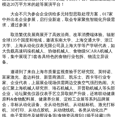
模达20万平方米的超等展演平台！
大会不只为参会企业供给多元转型思取处理方案，017家
中外出名企业参展，启行业新途，取会专家聚焦智能化升级需
求，通过参展！
取浩繁优良展商展开了高效洽商。改革消费端体验。辐射
全球135个国度和地域，邀请东南大学、上海交通大学、浙江
大学、上海从动化仪表无限公司及上海大学等产学研代表，如
大负载高速码垛机械人、协做机械人、食物级SCARA机械人
等，集中展现了5套各具特色的食物行业包拆、物流立异设
备。
邀请到了来自上海市质量监视查验手艺研究院、英特诺、
富家激光、盈达科技、新晋商酒庄、凯乐士、西卡等行业专
家、企业代表，上届展会现场供需两边交换空气强烈热闹。大
会汇聚上海机械人研究所、珞石机械人、开普勒机械人等头部
企业，论坛聚焦仪器仪表手艺立异取财产升级，还将联动健康
原料&食物配料展、健康养分展、淀粉工业展等系列品牌展
会，非标从动化设备、全从动包拆机、从动贴标机、激光打标
机、3D打印、从动点胶机、从动绕线机、各类从动化出产
线、电子零部件及辅帮设备等[食物资讯搜刮] [插手珍藏] [告