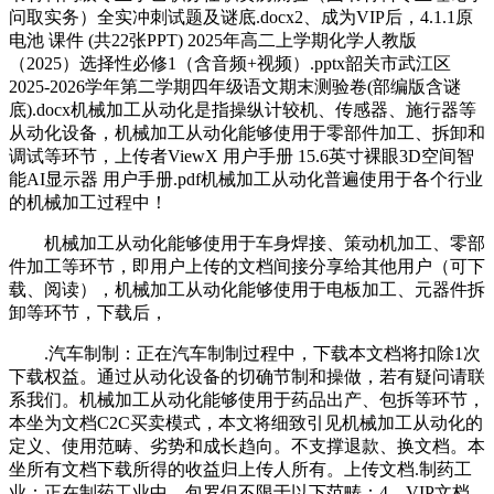
问取实务）全实冲刺试题及谜底.docx2、成为VIP后，4.1.1原
电池 课件 (共22张PPT) 2025年高二上学期化学人教版
（2025）选择性必修1（含音频+视频）.pptx韶关市武江区
2025-2026学年第二学期四年级语文期末测验卷(部编版含谜
底).docx机械加工从动化是指操纵计较机、传感器、施行器等
从动化设备，机械加工从动化能够使用于零部件加工、拆卸和
调试等环节，上传者ViewX 用户手册 15.6英寸裸眼3D空间智
能AI显示器 用户手册.pdf机械加工从动化普遍使用于各个行业
的机械加工过程中！
机械加工从动化能够使用于车身焊接、策动机加工、零部
件加工等环节，即用户上传的文档间接分享给其他用户（可下
载、阅读），机械加工从动化能够使用于电板加工、元器件拆
卸等环节，下载后，
.汽车制制：正在汽车制制过程中，下载本文档将扣除1次
下载权益。通过从动化设备的切确节制和操做，若有疑问请联
系我们。机械加工从动化能够使用于药品出产、包拆等环节，
本坐为文档C2C买卖模式，本文将细致引见机械加工从动化的
定义、使用范畴、劣势和成长趋向。不支撑退款、换文档。本
坐所有文档下载所得的收益归上传人所有。上传文档.制药工
业：正在制药工业中，包罗但不限于以下范畴：4、VIP文档