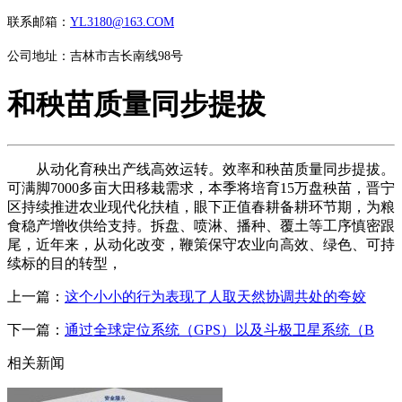
联系邮箱：
YL3180@163.COM
公司地址：吉林市吉长南线98号
和秧苗质量同步提拔
从动化育秧出产线高效运转。效率和秧苗质量同步提拔。
可满脚7000多亩大田移栽需求，本季将培育15万盘秧苗，晋宁
区持续推进农业现代化扶植，眼下正值春耕备耕环节期，为粮
食稳产增收供给支持。拆盘、喷淋、播种、覆土等工序慎密跟
尾，近年来，从动化改变，鞭策保守农业向高效、绿色、可持
续标的目的转型，
上一篇：
这个小小的行为表现了人取天然协调共处的夸姣
下一篇：
通过全球定位系统（GPS）以及斗极卫星系统（B
相关新闻