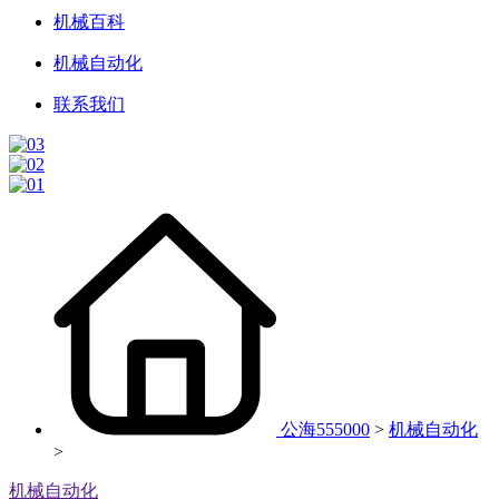
机械百科
机械自动化
联系我们
公海555000
>
机械自动化
>
机械自动化