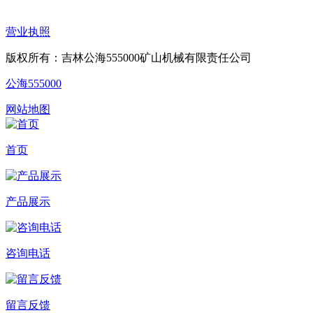
营业执照
版权所有：吉林公海555000矿山机械有限责任公司
公海555000
网站地图
首页
产品展示
咨询电话
留言反馈