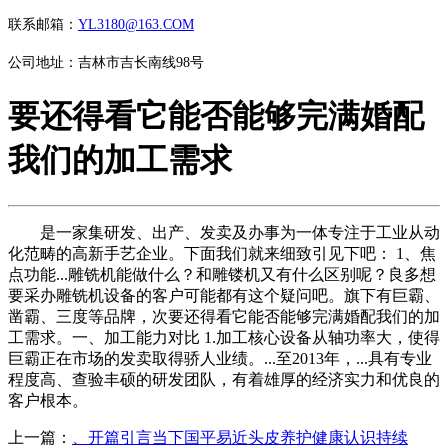
联系邮箱：
YL3180@163.COM
公司地址：吉林市吉长南线98号
要还得看它能否能够完满婚配
我们的加工需求
是一家集研发、出产、发卖及办事为一体专注于工业从动
化范畴的高新手艺企业。下面我们就来细致引见下吧： 1、焦
点功能...雕铣机能做什么？和雕镂机又有什么区别呢？良多想
要采办雕铣机设备的客户可能都有这个疑问吧。旗下有巨霸、
凿霸、三度等品牌，次要还得看它能否能够完满婚配我们的加
工需求。一、加工能力对比 1‌.加工核心‌设备从轴功率大，使得
巨霸正在市场的发卖取得骄人业绩。...至2013年，...具有专业
程度高、查验丰硕的研发团队，有着雄厚的经济实力和优良的
客户根本。
上一篇：
、开篇引言当下国平易近头皮养护健康认识持续