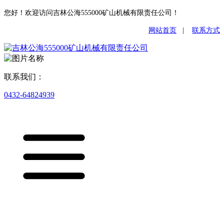
您好！欢迎访问吉林公海555000矿山机械有限责任公司！
网站首页
|
联系方式
联系我们：
0432-64824939