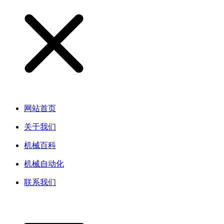
网站首页
关于我们
机械百科
机械自动化
联系我们