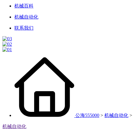
机械百科
机械自动化
联系我们
公海555000
>
机械自动化
>
机械自动化