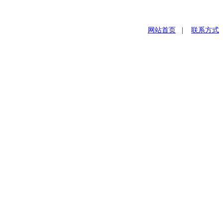
网站首页
|
联系方式