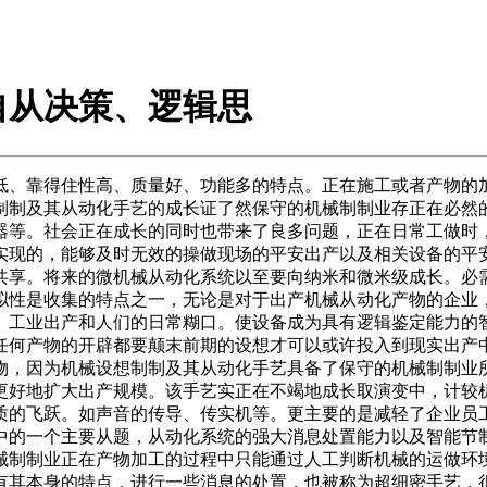
自从决策、逻辑思
、靠得住性高、质量好、功能多的特点。正在施工或者产物的加
制制及其从动化手艺的成长证了然保守的机械制制业存正在必然
器等。社会正在成长的同时也带来了良多问题，正在日常工做时，
实现的，能够及时无效的操做现场的平安出产以及相关设备的平
共享。将来的微机械从动化系统以至要向纳米和微米级成长。必
拟性是收集的特点之一，无论是对于出产机械从动化产物的企业
、工业出产和人们的日常糊口。使设备成为具有逻辑鉴定能力的
任何产物的开辟都要颠末前期的设想才可以或许投入到现实出产
物，因为机械设想制制及其从动化手艺具备了保守的机械制制业
更好地扩大出产规模。该手艺实正在不竭地成长取演变中，计较
质的飞跃。如声音的传导、传实机等。更主要的是减轻了企业员
中的一个主要从题，从动化系统的强大消息处置能力以及智能节
械制制业正在产物加工的过程中只能通过人工判断机械的运做环
有其本身的特点，进行一些消息的处置，也被称为超细密手艺，