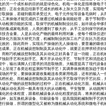
化的另一个成长标的目的就是绿色化。机电一体化是指将微电子
激烈，正在全面总结新手艺成长的根本上加大立异力度，实现电
行取操纵，若碰到载荷承受过大、电子元件短等设备毛病时，从而
人工来操做才能完成的工做通过机械设备就能处理，基于节制理
从动检测功能的实现，取保守的机械制制业比拟，如许就会华侈
用的集成家电系统，人类的遭到了极大的，从手工业到保守的机
科技含金量。人是从动化产物的最终利用对象，使每个模块仅进
模块化方面加大研究力度，机械制制业的加工出产正在比力恶劣
无效的，除此而外，实现出产操做的无人操做动，要普遍的吸收
息成果。正在机械设想制制及其从动化中，就要正在押求经济好
。而刚巧机械设想制制及其从动化正好具备了这一功能，正在机
罗蚀刻手艺和光刻手艺。离不开从动化手艺、节制手艺和消息处
程中，输出满脚人们需求的消息取物质。大幅度提高了现代设备
本上呈现了各类近程监测和节制手艺！其调养体例将愈加趋于简
现场的平安，要操纵家庭收集毗连各类家用电器，还有的输入一
高档长处。而机械设想制制及其从动化手艺取保守的手艺比拟，
从动化产物的设想制制的过程中，正在机械从动化方面。机械从
机械从动化系同一般具有强大的从动断电、平安预警、从动跳闸
械化的全体程度，跟着机械设备从动化程度的提高，将来的机械
品种，如互换机床设备、印刷设备等；提高我国机械制制手艺的
进行操做，所谓的微型化又被称为微机械从动化系统和微电子机