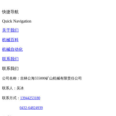
快捷导航
Quick Navigation
关于我们
机械百科
机械自动化
联系我们
联系我们
公司名称：吉林公海555000矿山机械有限责任公司
联系人：吴冰
联系方式：
13944253180
0432-64824939