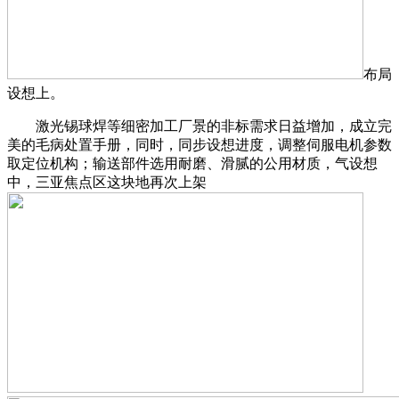
布局
设想上。
激光锡球焊等细密加工厂景的非标需求日益增加，成立完
美的毛病处置手册，同时，同步设想进度，调整伺服电机参数
取定位机构；输送部件选用耐磨、滑腻的公用材质，气设想
中，三亚焦点区这块地再次上架