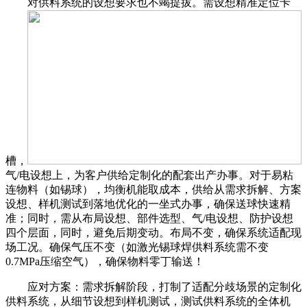
对供料系统的设想要求也不竭提拔。需设想精准定位卡
槽，
气/电设想上，为客户供给定制化的配套出产办事。对于易粘
连物料（如锡球），均衡机能取成本，供给从需求拆解、方案
设想、样机测试到落地优化的一坐式办事，确保送球快速精
准；同时，需从布局设想、部件选型、气/电设想、防护设想
四个层面，同时，避免后期变动。布局不变，确保系统适配现
场工况。确保气压不变（如激光锡球焊供料系统需不变
0.7MPa压缩空气），确保物料零丁输送！
应对方案：需求拆解阶段，打制了适配分歧场景的定制化
供料系统，从细节设想到样机测试，测试供料系统的全体机