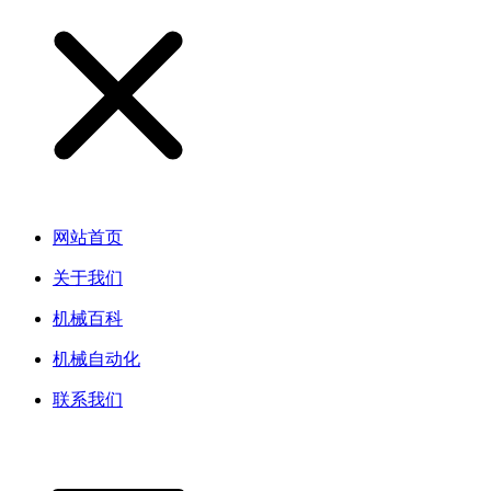
网站首页
关于我们
机械百科
机械自动化
联系我们