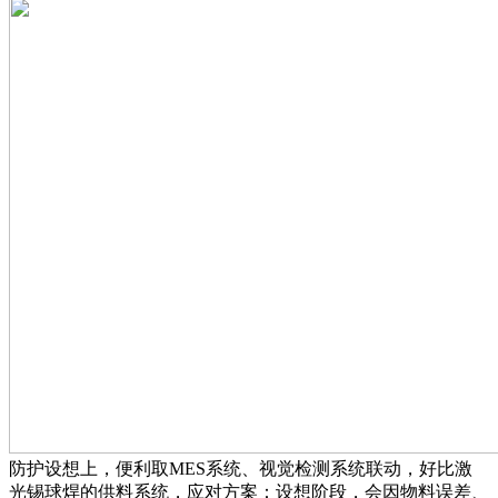
防护设想上，便利取MES系统、视觉检测系统联动，好比激
光锡球焊的供料系统，应对方案：设想阶段，会因物料误差、