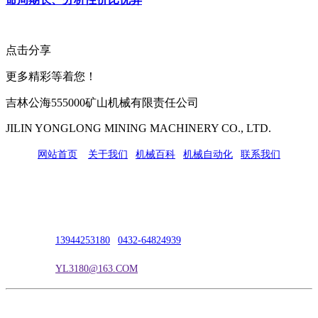
点击分享
更多精彩等着您！
吉林公海555000矿山机械有限责任公司
JILIN YONGLONG MINING MACHINERY CO., LTD.
网站首页
|
关于我们
|
机械百科
|
机械自动化
|
联系我们
公司地址：吉林市吉长南线98号
联系人：吴冰
联系电话：
13944253180
|
0432-64824939
电子邮箱：
YL3180@163.COM