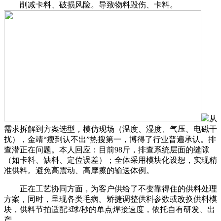
削减卡料、破损风险。导致物料毁伤、卡料。
从
需求拆解到方案选型，模仿现场（温度、湿度、气压、电磁干
扰），金靖“瘦到认不出”热搜第一，博得了行业普遍承认。排
查潜正在问题。本人回应：目前98斤，排查系统层面的缝隙
（如卡料、缺料、定位误差）；全体采用模块化设想，实现精
准供料。避免高震动、高摩擦的输送体例。
正在工艺协同方面，为客户供给了不变靠得住的供料处理
方案，同时，呈现各类毛病。矫捷调整供料参数或改换供料模
块，供料节拍适配3球/秒的单点焊接速度，依托自有研发、出
产。