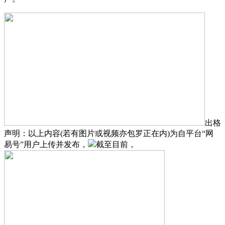
出格
声明：以上内容(若有图片或视频亦包罗正在内)为自平台“网
易号”用户上传并发布，
截至目前，